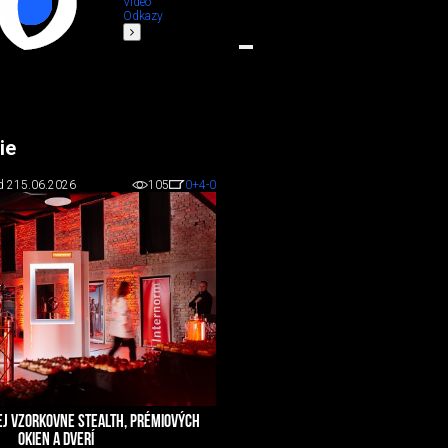
Video
Odkazy
ie
d 2
15.06.2026
105
0
+4
-0
EJ VZORKOVNE STEALTH, PRÉMIOVÝCH
OKIEN A DVERÍ