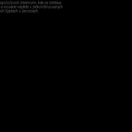
oločnosti Internorm, kde sa stretáva
jn a inovácie nájdete v zrekonštruovaných
ch Sýpkach v Jarovciach.