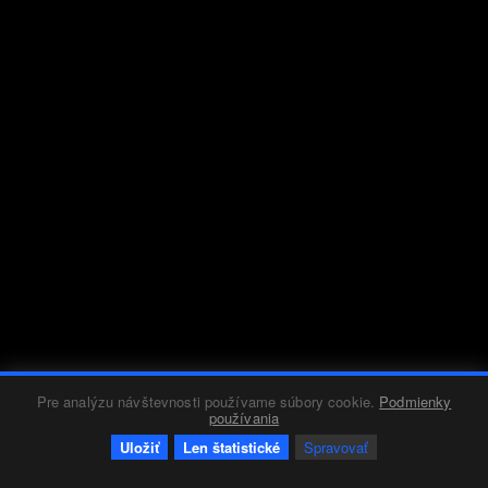
Pre analýzu návštevnosti používame súbory cookie.
Podmienky
používania
Uložiť
Len štatistické
Spravovať