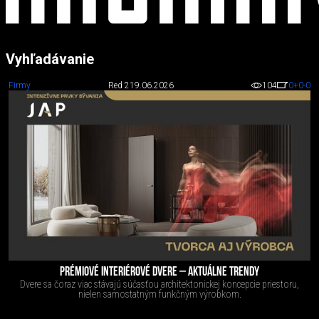
Vyhľadávanie
Firmy
Red 2
19.06.2026
104
0
+0
-0
PRÉMIOVÉ INTERIÉROVÉ DVERE – AKTUÁLNE TRENDY
Dvere sa čoraz viac stávajú súčasťou architektonickej koncepcie priestoru,
nielen samostatným funkčným výrobkom.