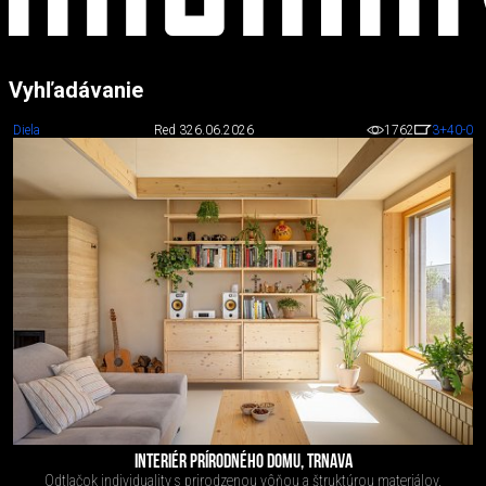
Vyhľadávanie
Diela
Red 3
26.06.2026
1762
3
+40
-0
INTERIÉR PRÍRODNÉHO DOMU, TRNAVA
Odtlačok individuality s prirodzenou vôňou a štruktúrou materiálov.