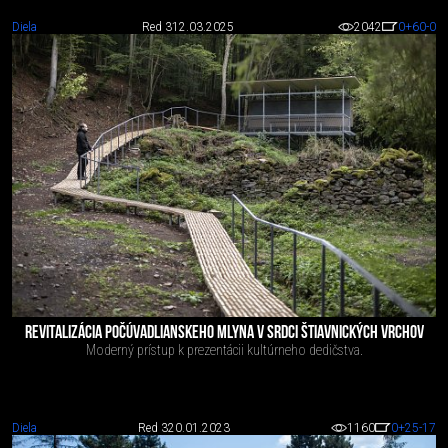
Diela
Red 3
12.03.2025
2042
0
+60
-0
REVITALIZÁCIA POČÚVADLIANSKEHO MLYNA V SRDCI ŠTIAVNICKÝCH VRCHOV
Moderný prístup k prezentácii kultúrneho dedičstva.
Diela
Red 3
20.01.2023
1160
0
+25
-17