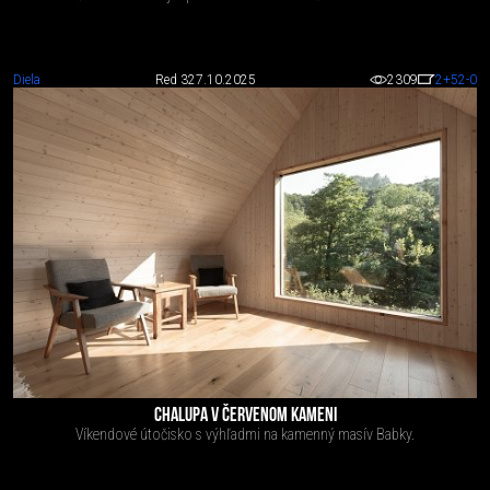
Diela
Red 3
27.10.2025
2309
2
+52
-0
CHALUPA V ČERVENOM KAMENI
Víkendové útočisko s výhľadmi na kamenný masív Babky.