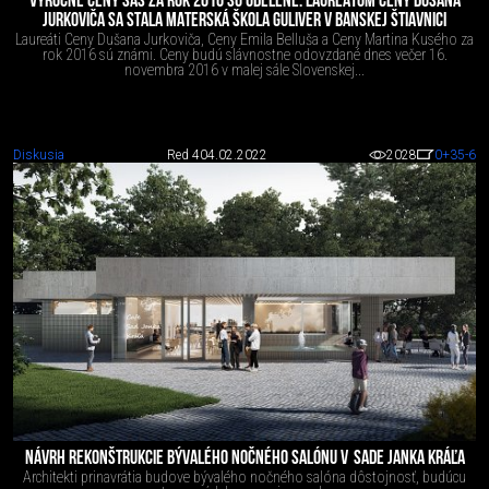
VÝROČNÉ CENY SAS ZA ROK 2016 SÚ UDELENÉ. LAUREÁTOM CENY DUŠANA
JURKOVIČA SA STALA MATERSKÁ ŠKOLA GULIVER V BANSKEJ ŠTIAVNICI
Laureáti Ceny Dušana Jurkoviča, Ceny Emila Belluša a Ceny Martina Kusého za
rok 2016 sú známi. Ceny budú slávnostne odovzdané dnes večer 16.
novembra 2016 v malej sále Slovenskej...
Diskusia
Red 4
04.02.2022
2028
0
+35
-6
NÁVRH REKONŠTRUKCIE BÝVALÉHO NOČNÉHO SALÓNU V SADE JANKA KRÁĽA
Architekti prinavrátia budove bývalého nočného salóna dôstojnosť, budúcu