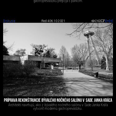
gastroprevádzku prepoja s parkom.
Diskusia
Red 4
06.10.2021
262
0
+0
-0
PRÍPRAVA REKONŠTRUKCIE BÝVALÉHO NOČNÉHO SALÓNU V SADE JANKA KRÁĽA
Architekti navrhujú, ako z bývalého nočného salónu v Sade Janka Kráľa
vytvoriť modernú gastroprevádzku .