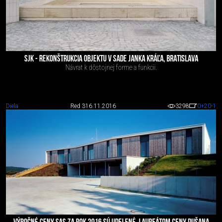
SJK - REKONŠTRUKCIA OBJEKTU V SADE JANKA KRÁĽA, BRATISLAVA
Návrat k dôstojnej forme a funkcii.
Diela
Red 3
16.11.2016
3298
0
+20
-1