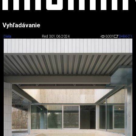
Vyhľadávanie
Diela
Red 3
01.06.2024
3001
0
+86
-21