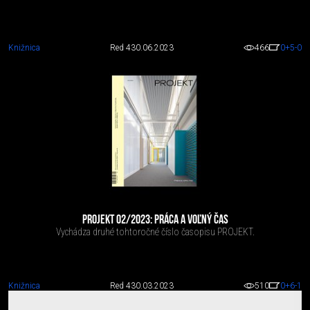
Knižnica
Red 4
30.06.2023
466
0
+5
-0
PROJEKT 02/2023: PRÁCA A VOĽNÝ ČAS
Vychádza druhé tohtoročné číslo časopisu PROJEKT.
Knižnica
Red 4
30.03.2023
510
0
+6
-1