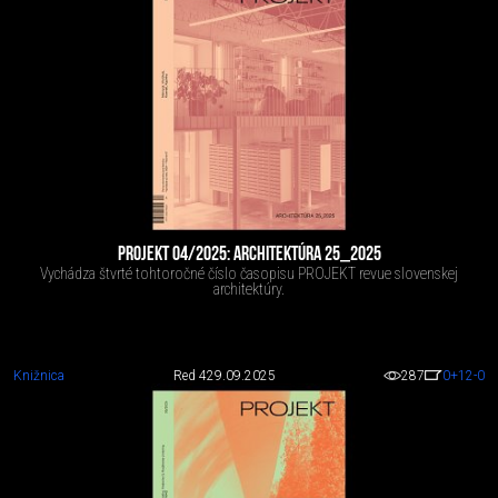
PROJEKT 04/2025: ARCHITEKTÚRA 25_2025
Vychádza štvrté tohtoročné číslo časopisu PROJEKT revue slovenskej
architektúry.
Knižnica
Red 4
29.09.2025
287
0
+12
-0