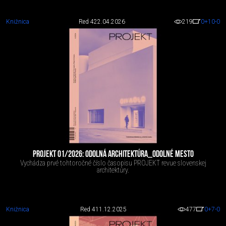
Knižnica
Red 4
22.04.2026
219
0
+10
-0
PROJEKT 01/2026: ODOLNÁ ARCHITEKTÚRA_ODOLNÉ MESTO
Vychádza prvé tohtoročné číslo časopisu PROJEKT revue slovenskej
architektúry.
Knižnica
Red 4
11.12.2025
477
0
+7
-0