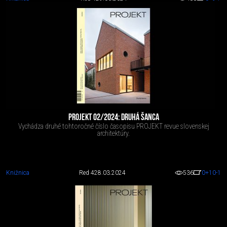
PROJEKT 02/2024: DRUHÁ ŠANCA
Vychádza druhé tohtoročné číslo časopisu PROJEKT revue slovenskej
architektúry.
Knižnica
Red 4
28.03.2024
536
0
+10
-1