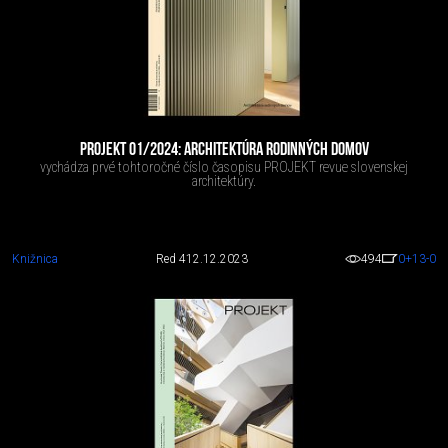
PROJEKT 01/2024: ARCHITEKTÚRA RODINNÝCH DOMOV
vychádza prvé tohtoročné číslo časopisu PROJEKT revue slovenskej
architektúry.
Knižnica
Red 4
12.12.2023
494
0
+13
-0