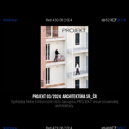
Knižnica
Red 4
30.09.2024
529
0
+7
-4
PROJEKT 03/2024: ARCHITEKTÚRA SR_ČR
Vychádza tretie tohtoročné číslo časopisu PROJEKT revue slovenskej
architektúry.
Knižnica
Red 4
29.06.2024
488
0
+9
-7