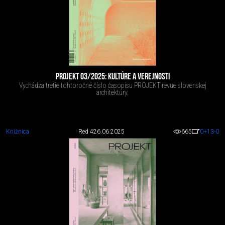
PROJEKT 03/2025: KULTÚRE A VEREJNOSTI
Vychádza tretie tohtoročné číslo časopisu PROJEKT revue slovenskej
architektúry.
Knižnica
Red 4
26.06.2025
665
0
+13
-0