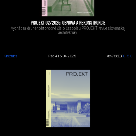
PROJEKT 02/2025: OBNOVA A REKONŠTRUKCIE
Vychádza druhé tohtoročné číslo časopisu PROJEKT revue slovenskej
architektúry.
Knižnica
Red 4
16.04.2025
766
0
+5
-0