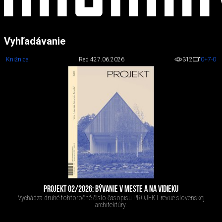
Vyhľadávanie
Knižnica
Red 4
27.06.2026
312
0
+7
-0
PROJEKT 02/2026: BÝVANIE V MESTE A NA VIDIEKU
Vychádza druhé tohtoročné číslo časopisu PROJEKT revue slovenskej
architektúry.