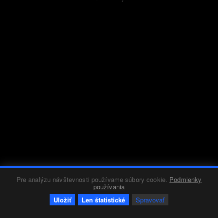
Pre analýzu návštevnosti používame súbory cookie.
Podmienky
používania
Uložiť
Len štatistické
Spravovať