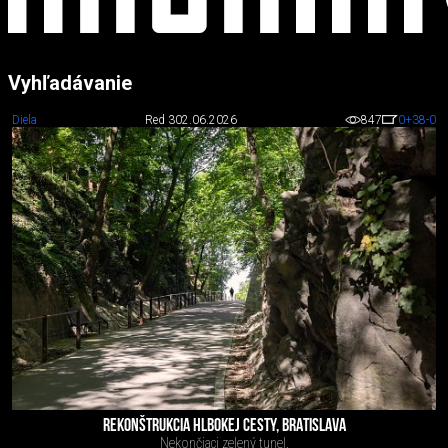
Vyhľadávanie
Diela
Red 3
02.06.2026
847
0
+38
-0
REKONŠTRUKCIA HLBOKEJ CESTY, BRATISLAVA
Nekončiaci zelený tunel.