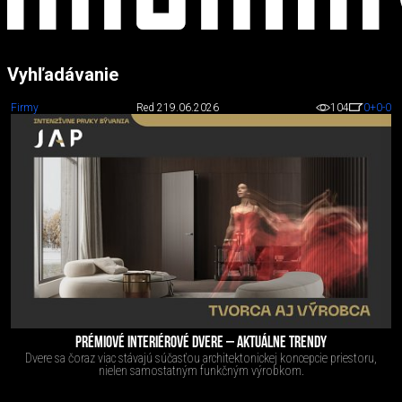
Vyhľadávanie
Firmy
Red 2
19.06.2026
104
0
+0
-0
PRÉMIOVÉ INTERIÉROVÉ DVERE – AKTUÁLNE TRENDY
Dvere sa čoraz viac stávajú súčasťou architektonickej koncepcie priestoru,
nielen samostatným funkčným výrobkom.