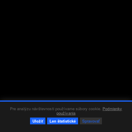
Pre analýzu návštevnosti používame súbory cookie.
Podmienky
používania
Uložiť
Len štatistické
Spravovať