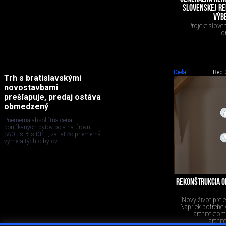
SLOVENSKEJ RE
VÝB
Projekt slove
lo
Diela
Red 
Trh s bratislavskými
novostavbami
prešľapuje, predaj ostáva
obmedzený
Priemerná absolútna cena
ponúkaných bytov bola na úrovni
380 tis. € s DPH, zatiaľ čo priemerná
výmera týchto bytov...
REKONŠTRUKCIA O
Nový život pre e
Napriek potrebe 
architektom
archit