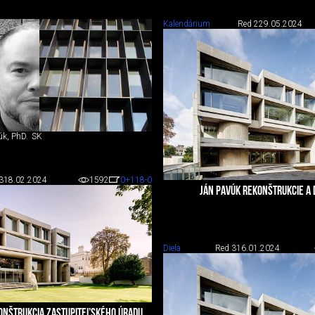
Kalendárium
Red 2
29.05.2024
úk, PhD.
SK
3
18.02.2024
1592
0
+118
-0
JÁN PAVÚK REKONŠTRUKCIE A
Diela
Red 3
16.01.2024
ONŠTRUKCIA ZASTUPITEĽSKÉHO ÚRADU