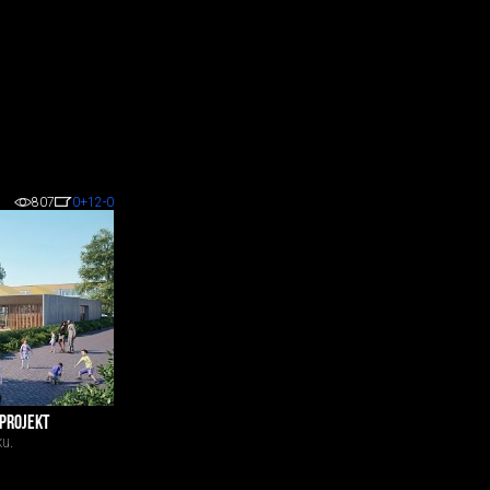
807
0
+12
-0
 PROJEKT
ku.