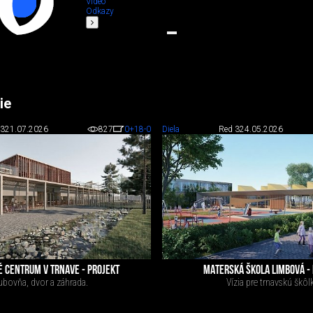
Video
Odkazy
ie
 3
21.07.2026
827
0
+18
-0
Diela
Red 3
24.05.2026
 CENTRUM V TRNAVE - PROJEKT
MATERSKÁ ŠKOLA LIMBOVÁ -
ubovňa, dvor a záhrada.
Vízia pre trnavskú škôl