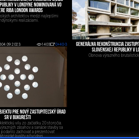
PUBLIKY V LONDÝNE NOMINOVANÁ VO
ERE RIBA LONDON AWARDS
nských architektov medzi najlepšími
ndýnskymi realizáciami.
GENERÁLNA REKONŠTRUKCIA ZASTUPI
3
04.09.2023
1403
0
+40
-3
SLOVENSKEJ REPUBLIKY V 
Obnova výrazného brutalistick
BJEKTU PRE NOVÝ ZASTUPITEĽSKÝ ÚRAD
SR V BUKUREŠTI
klektickú vilu zo začiatku 20 storočia.
výrazných zásahov a sanácie stavby sa
 podarilo zachovať a prezentovať
ektonické kvality pôvodnej...