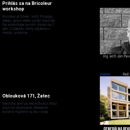
Prihlás sa na Bricoleur
workshop
Bricoleur je človek - kutil. Pospája,
zalepí, opraví alebo vyrobí čokoľvek.
Na workshope sa ním staneš na 1
deň. Z odpadu, ktorý nájdeme v
meste, vyrobíme...
Ing. arch Ján Pav
Súťaže
Red 
Oblouková 171, Žatec
Mestský dom po rekonštrukcii ktorý
slúži na ubytovanie, rekreačné
bývanie majiteľov aj ako výčap.
GENERÁLNA REK