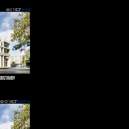
276
0
+0
-0
 DOSTAVBY
3218
0
+207
-4