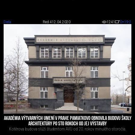
Diela
Red 4
12.04.2020
1241
0
+19
-2
AKADÉMIA VÝTVARNÝCH UMENÍ V PRAHE PAMIATKOVO OBNOVILA BUDOVU ŠKOLY
ARCHITEKTÚRY PO STO ROKOCH OD JEJ VÝSTAVBY
Kotěrova budova slúži študentom AVU od 20. rokov minulého storočia.