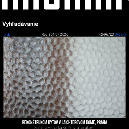
Vyhľadávanie
Diela
Red 3
04.07.2026
967
0
+23
-0
REKONŠTRUKCIA BYTOV V LAICHTEROVOM DOME, PRAHA
Súčasná vrstva ku Kotěrovi a Janákovi.