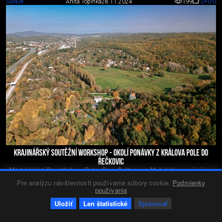
Súťaže
Anita Topínka
28.11.2024
199
0
+0
-0
KRAJINÁŘSKÝ SOUTĚŽNÍ WORKSHOP - OKOLÍ PONÁVKY Z KRÁLOVA POLE DO
ŘEČKOVIC
Městské části Brno-Královo Pole a Brno-Řečkovice a Mokrá Hora mají zájem
na rozvoji území podél říčky Ponávky od ulice Myslínova v Králově Poli až po
Pre analýzu návštevnosti používame súbory cookie.
Podmienky
ulici Jandáskova v...
používania
Uložiť
Len štatistické
Spravovať