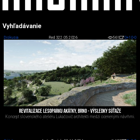
Vyhľadávanie
Diskusia
Red 3
22.05.2026
561
0
+10
-0
REVITALIZACE LESOPARKU AKÁTKY, BRNO - VÝSLEDKY SÚŤAŽE
Koncept slovenského ateliéru Lukačovič architekti medzi ocenenými návrhmi.