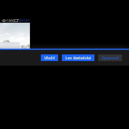
1665
0
+13
-1
Uložiť
Len štatistické
Spravovať
PLOMOVÁ PRÁCA
vanie návrhu novej
este Olomouc na
lenej synagógy.
stave...