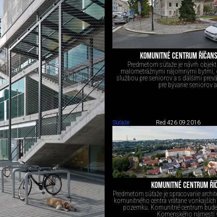
KOMUNITNÉ CENTRUM ŘÍČAN
Predmetom súťaže je návrh objekt
malometrážnymi nájomnými bytmi, 
službou pre seniorov a s ďalšími prev
pre bývanie seniorov a.
Súťaže
Red 4
26.09.2016
KOMUNITNÉ CENTRUM ŘÍ
Predmetom súťaže je spracovanie archi
komunitného centra vrátane vonkajších
pozemku. Komunitné centrum bude
Komenského námestí v