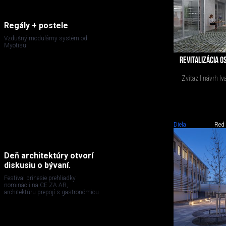
Regály + postele
Vzdušný modulárny systém od
Myotisu
REVITALIZÁCIA O
Zvíťazil návrh I
Diela
Red
Deň architektúry otvorí
diskusiu o bývaní.
Festival prinesie prehliadky
nominácií na CE ZA AR,
architektúru prepojí s gastronómiou