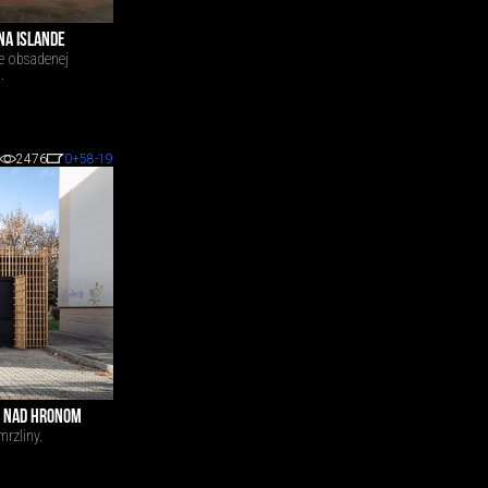
NA ISLANDE
ne obsadenej
.
2476
0
+58
-19
R NAD HRONOM
rzliny.