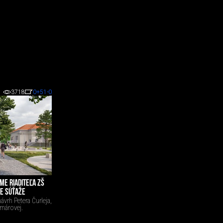
3718
0
+51
-0
E RIADITEĽA ZŠ
E SÚŤAŽE
návrh Petera Čurleja,
imárovej.