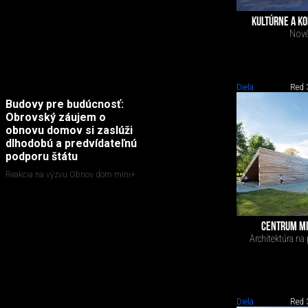
KULTÚRNE A K
Nové
Diela
Red 
Budovy pre budúcnosť:
Obrovský záujem o
obnovu domov si zaslúži
dlhodobú a predvídateľnú
podporu štátu
Reakcia na výzvu Obnov dom mini+
CENTRUM MIE
Architektúra na
Diela
Red 