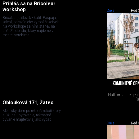
Prihlás sa na Bricoleur
workshop
Diela
Red 
Bricoleur je človek - kutil. Pospája,
zalepí, opraví alebo vyrobí čokoľvek.
Na workshope sa ním staneš na 1
deň. Z odpadu, ktorý nájdeme v
meste, vyrobíme...
KOMUNITNÉ CEN
Platforma pre gen
ľu
Oblouková 171, Žatec
Mestský dom po rekonštrukcii ktorý
slúži na ubytovanie, rekreačné
bývanie majiteľov aj ako výčap.
Diela
Red 