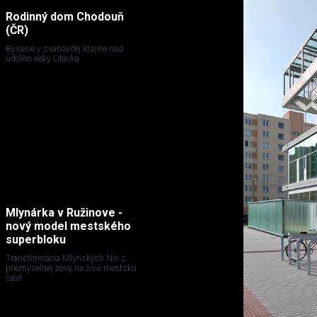
Rodinný dom Chodouň
(ČR)
Bývanie v svahovitej krajine nad
údolím rieky Litávka.
Mlynárka v Ružinove -
nový model mestského
superbloku
Transformácia Mlynských Nív z
priemyselnej zóny na živú mestskú
časť