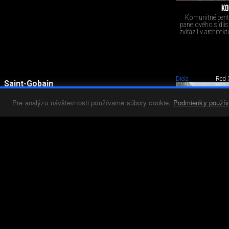
KO
Komunitné centr
panelového sídlisk
zvíťazil v archite
Diela
Red 
Saint-Gobain
Architecture Student
Pre analýzu návštevnosti používame súbory cookie.
Podmienky použív
Contest 2026
Výsledky medzinárodného kola
obľúbenej študentskej súťaže.
SPOLOČENSKÉ A 
BRAT
Diplomová práca z