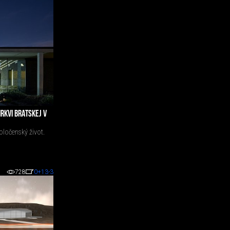
RKVI BRATSKEJ V
oločenský život.
728
0
+13
-3