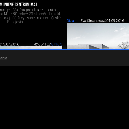
MUNITNÉ CENTRUM MÁJ
um je súčasťou projektu regenerácie
a Máj z 80. rokov 20. storočia. Projekt
ktonickej súťaži vypísanej mestom České
Diela
Eva Štrocholcová
04.09.2016
Budejovice.
3
15.07.2016
5341
0
+16
-3
ania
NOVÁ SYNAGÓGA V OLOMOUCI - DI
Zadaním diplomovej práce bolo vypraco
svätyne pre židovskú komunitu v m
mieste pôvodnej, v minulosti vypá
Diplomová práca vznikla na Ú
KOMUNITNÉ CENTRUM, ŠANCOVÁ ULICA
ISLAVA - DIPLOMOVÁ PRÁCA
 Fakulty architektúry STU navrhnutá na
Cenu profesora Lacka.