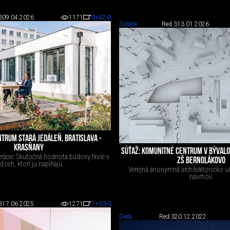
3
09.04.2026
1171
0
+42
-0
Súťaže
Red 3
13.01.2026
TRUM STARÁ JEDÁLEŇ, BRATISLAVA -
KRASŇANY
SÚŤAŽ: KOMUNITNÉ CENTRUM V BÝVALO
erácie: Skutočná hodnota budovy tkvie v
ZŠ BERNOLÁKOVO
ďoch, ktorí ju napĺňajú.
Verejná anonymná architektonicko-ur
návrhov.
3
17.06.2025
1271
1
+33
-0
Diela
Red 3
20.12.2022