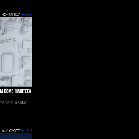
4091
0
+26
-0
M DOME RIADITEĽA
banistická súťaž
1029
0
+18
-3