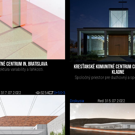
NÉ CENTRUM IN, BRATISLAVA
KRESŤANSKÉ KOMUNITNÉ CENTRUM CI
ektúra variability a ľahkosti.
KLADNE
Spoločný priestor pre duchovný a sp
 3
17.07.2022
3254
0
+50
-3
Diskusia
Red 3
15.07.2022