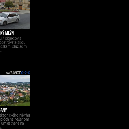
SKÝ MLÝN
u / objektov s
opatrovateľskou
ádzkami slúžiacimi
..
748
0
+2
-0
ČANY
tektonického návrhu
 plôch na riešenom
 umiestnené na
...