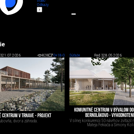
Video
Odkazy
ie
 3
21.07.2026
828
0
+18
-0
Súťaže
Red 3
28.05.2026
KOMUNITNÉ CENTRUM V BÝVALOM DOM
BERNOLÁKOVO - VYHODNOTENI
 CENTRUM V TRNAVE - PROJEKT
V silnej konkurencii 50 návrhov zvíťazil 
ubovňa, dvor a záhrada.
Mateja Fekiača a Simony Kol