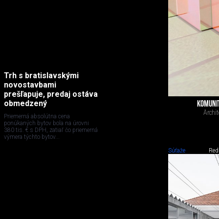
Trh s bratislavskými
novostavbami
prešľapuje, predaj ostáva
obmedzený
KOMUNIT
Archit
Priemerná absolútna cena
ponúkaných bytov bola na úrovni
380 tis. € s DPH, zatiaľ čo priemerná
výmera týchto bytov...
Súťaže
Red