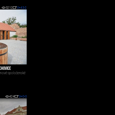
3212
0
+43
-2
CHOVICE
ra nové spoločenské
424
0
+0
-0