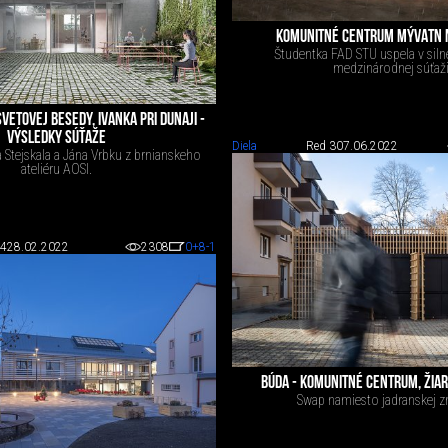
KOMUNITNÉ CENTRUM MÝVATN 
Študentka FAD STU uspela v sil
medzinárodnej súťaži
SVETOVEJ BESEDY, IVANKA PRI DUNAJI -
VÝSLEDKY SÚŤAŽE
Diela
Red 3
07.06.2022
va Stejskala a Jána Vrbku z brnianskeho
ateliéru AOSI.
 4
28.02.2022
2308
0
+8
-1
BÚDA - KOMUNITNÉ CENTRUM, ŽIA
Swap namiesto jadranskej zm