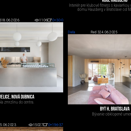
KOOL HAUSBERG
Interiér pre klubové fitness s kaviarňou
domu Hausberg v Bratislave od Ma
3
18.06.2026
1106
0
+30
-0
Diela
Red 3
24.06.2025
VELICE, NOVÁ DUBNICA
Na zmrzlinu do centra.
BYT H, BRATISLAVA
Bývanie obklopené ume
5.06.2023
15027
0
+196
-37