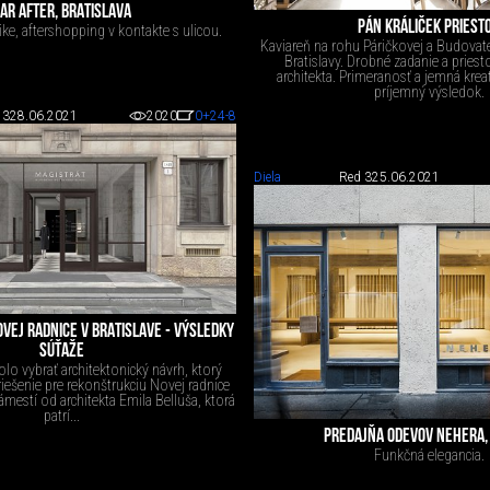
AR AFTER, BRATISLAVA
PÁN KRÁLIČEK PRIEST
ike, aftershopping v kontakte s ulicou.
Kaviareň na rohu Páričkovej a Budovateľ
Bratislavy. Drobné zadanie a pries
architekta. Primeranosť a jemná kreat
príjemný výsledok.
 3
28.06.2021
2020
0
+24
-8
Diela
Red 3
25.06.2021
VEJ RADNICE V BRATISLAVE - VÝSLEDKY
SÚŤAŽE
lo vybrať architektonický návrh, ktorý
iešenie pre rekonštrukciu Novej radnice
mestí od architekta Emila Belluša, ktorá
patrí...
PREDAJŇA ODEVOV NEHERA,
Funkčná elegancia.