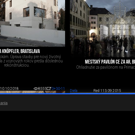
A KNÖPFLER, BRATISLAVA
skám. Úprava stavby pre nový životný
ila z vojnových rokov prešla dôslednou
MESTSKÝ PAVILÓN CE ZA AR, B
rekonštrukciou.
Ohliadnutie za pavilónom na Prima
10.10.2018
8555
0
+30
-11
Diela
Red 1
13.09.2015
ania