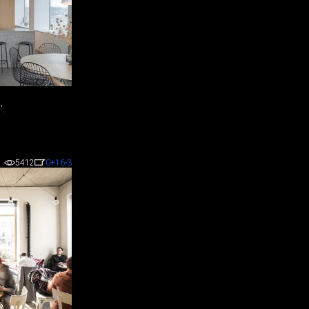
".
5412
0
+16
-3