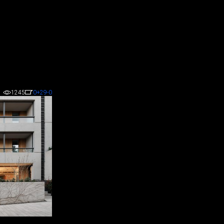
1245
0
+29
-0