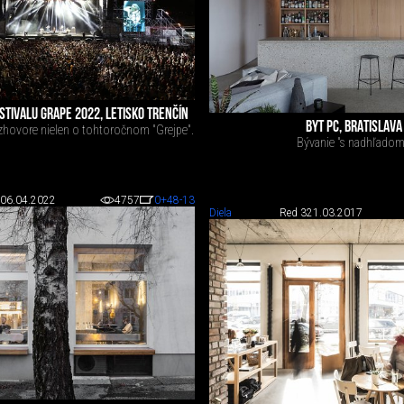
STIVALU GRAPE 2022, LETISKO TRENČÍN
BYT PC, BRATISLAVA
zhovore nielen o tohtoročnom "Grejpe".
Bývanie "s nadhľadom
06.04.2022
4757
0
+48
-13
Diela
Red 3
21.03.2017