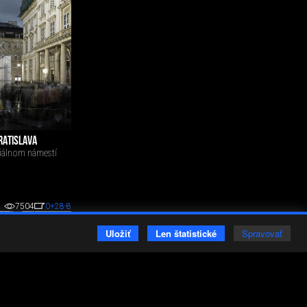
RATISLAVA
ciálnom námestí
7504
0
+28
-8
Uložiť
Len štatistické
Spravovať