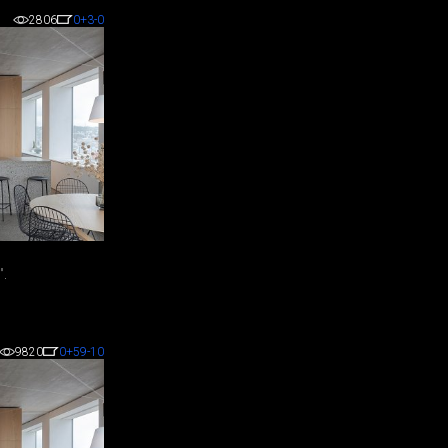
2806
0
+3
-0
".
9820
0
+59
-10