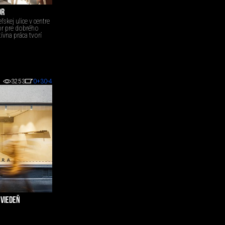
OR
skej ulice v centre
tor pre dobrého
ívna práca tvorí
3253
0
+30
-4
 VIEDEŇ