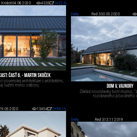
 Krobot
04.08.2020
4335
0
+22
-6
Diela
Red 3
30.05.2020
AST: ČASŤ 6. - MARTIN SKOČEK
 slovenskej architektúre s architektmi,
e aj ľuďmi mimo odboru.
DOM V, VAJNORY
Základ novostavby tvorí murivo, "z
rozobraného pôvodného 
29.05.2020
13454
0
+94
-15
Diela
Red 3
13.11.2019