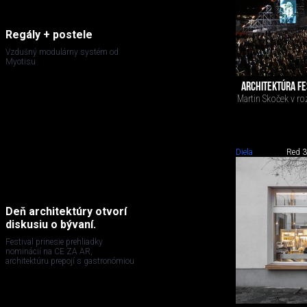
Regály + postele
Vzdušný modulárny systém od
Myotisu
ARCHITEKTÚRA FE
Martin Skoček v ro
Diela
Red 3
Deň architektúry otvorí
diskusiu o bývaní.
Festival prinesie prehliadky
nominácií na CE ZA AR,
architektúru prepojí s gastronómiou