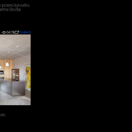
 v prízemí bytového
rtina Skočka.
3478
0
+44
-0
ním.