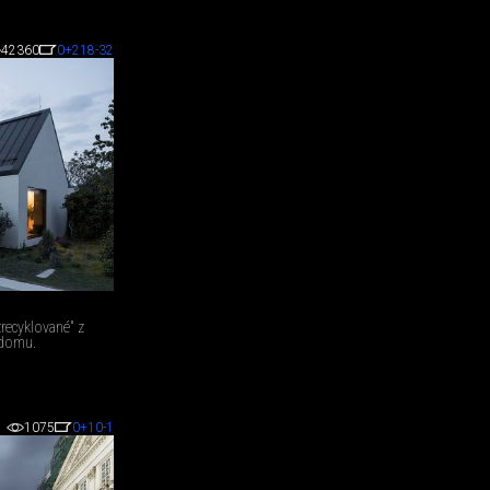
42360
0
+218
-32
recyklované" z
domu.
1075
0
+10
-1