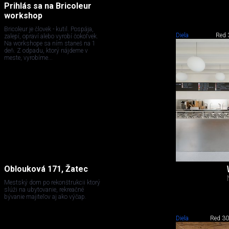
Prihlás sa na Bricoleur
workshop
Bricoleur je človek - kutil. Pospája,
Diela
Red 
zalepí, opraví alebo vyrobí čokoľvek.
Na workshope sa ním staneš na 1
deň. Z odpadu, ktorý nájdeme v
meste, vyrobíme...
Oblouková 171, Žatec
Mestský dom po rekonštrukcii ktorý
slúži na ubytovanie, rekreačné
bývanie majiteľov aj ako výčap.
Diela
Red 3
0