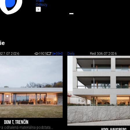
Video
Odkazy
ie
3
27.07.2026
1925
0
+59
-0
Diela
Red 3
06.07.2026
DOM T, TRENČÍN
y a odhalená materiálna podstata...