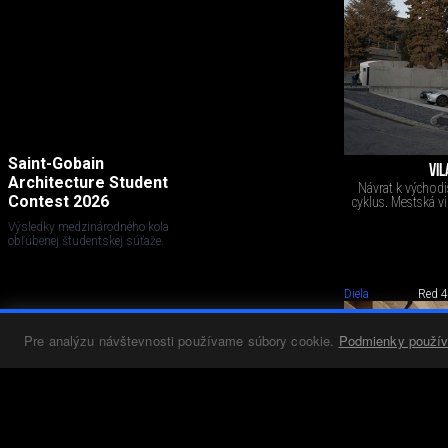
Saint-Gobain
VIL
Architecture Student
Návrat k východi
Contest 2026
cyklus. Mestská v
Výsledky medzinárodného kola
obľúbenej študentskej súťaže.
Diela
Red 4
Pre analýzu návštevnosti používame súbory cookie.
Podmienky použív