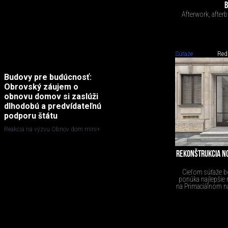
B
Afterwork, afterb
Súťaže
Red
Budovy pre budúcnosť:
Obrovský záujem o
obnovu domov si zaslúži
dlhodobú a predvídateľnú
podporu štátu
Reakcia na výzvu Obnov dom mini+
REKONŠTRUKCIA NO
Cieľom súťaže bo
ponúka najlepšie r
na Primaciálnom ná