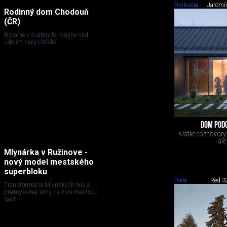
Diskusia
Jaromír
Rodinný dom Chodouň
(ČR)
Bývanie v svahovitej krajine nad
údolím rieky Litávka.
DOM PODC
Krátke rozhovory o
al
Mlynárka v Ružinove -
nový model mestského
superbloku
Diela
Red 3
Transformácia Mlynských Nív z
priemyselnej zóny na živú mestskú
časť