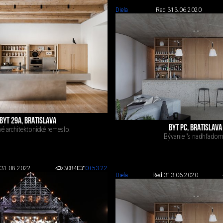
Diela
Red 3
13.06.2020
BYT 29A, BRATISLAVA
BYT PC, BRATISLAVA
vé architektonické remeslo.
Bývanie "s nadhľadom
31.08.2022
3084
0
+53
-22
Diela
Red 3
13.06.2020