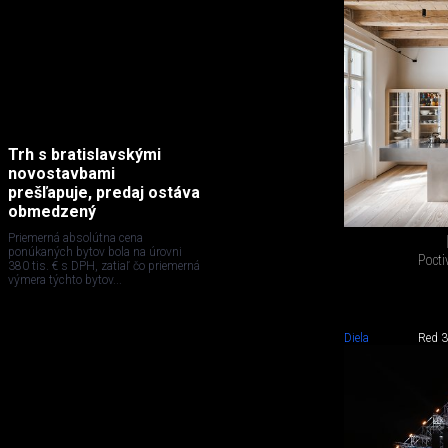
Trh s bratislavskými
novostavbami
prešľapuje, predaj ostáva
obmedzený
Priemerná absolútna cena
ponúkaných bytov bola na úrovni
Pocti
380 tis. € s DPH, zatiaľ čo priemerná
výmera týchto bytov...
Diela
Red 3