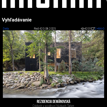
Vyhľadávanie
Diela
Red 4
20.08.2025
4201
2
+86
-0
REZIDENCIA DEMÄNOVSKÁ
Oddych v podhorí Nízkych Tatier.