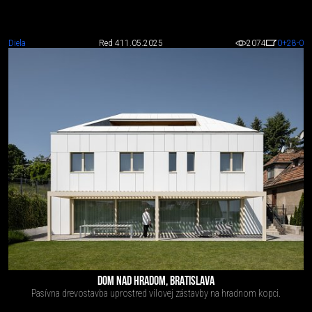
Diela
Red 4
11.05.2025
2074
0
+28
-0
DOM NAD HRADOM, BRATISLAVA
Pasívna drevostavba uprostred vilovej zástavby na hradnom kopci.