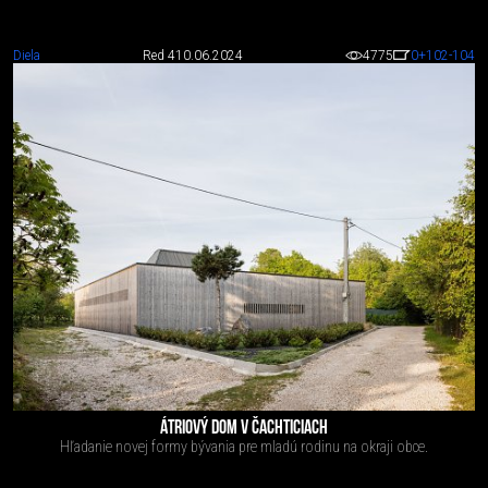
Diela
Red 4
10.06.2024
4775
0
+102
-104
ÁTRIOVÝ DOM V ČACHTICIACH
Hľadanie novej formy bývania pre mladú rodinu na okraji obce.