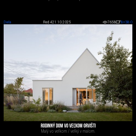
Diela
Red 4
21.10.2025
7658
8
+38
-0
RODINNÝ DOM VO VEĽKOM ORVIŠTI
Malý vo veľkom / veľký v malom.