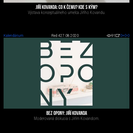
JIŘÍ KOVANDA: CO K ČEMU? KDE S KÝM?
Výstava konceptuálneho umelca Jiřího Kovandu.
Kalendárium
Red 4
27.08.2020
91
0
+0
-0
BEZ OPONY: JIŘÍ KOVANDA
Moderovaná diskusia s Jiřím Kovandom.