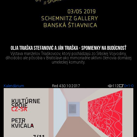
OLJA TRIAŠKA STEFANOVIĆ A JÁN TRIAŠKA - SPOMIENKY NA BUDÚCNOSŤ
Výstava manželov Triaškovcov, ktorý pochádzajú zo Srbskej Vojvodiny,
dlhodobo ale pôsobia v Bratislave ako mimoriadne aktívni členovia domácej
umeleckej komunity.
Kalendárium
Red 4
30.10.2017
112
0
+1
-0