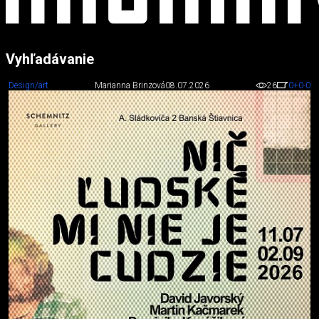
Vyhľadávanie
Design/art
Marianna Brinzová
08.07.2026
26
0
+0
-0