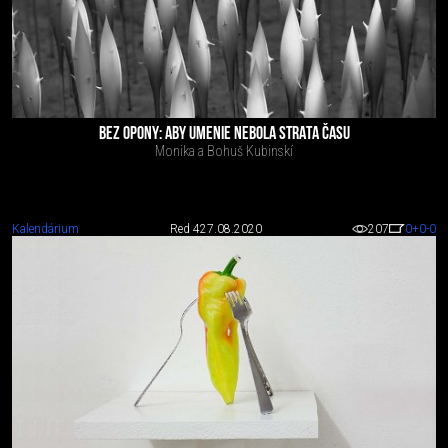
BEZ OPONY: ABY UMENIE NEBOLA STRATA ČASU
Monika a Bohuš Kubinskí
Kalendárium
Red 4
27.08.2020
207
0
+0
-0