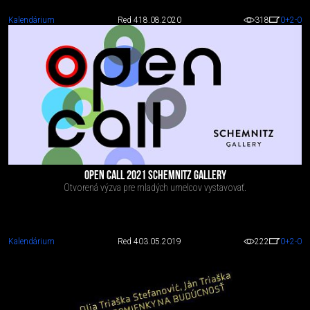
Kalendárium
Red 4
18.08.2020
318
0
+2
-0
OPEN CALL 2021 SCHEMNITZ GALLERY
Otvorená výzva pre mladých umelcov vystavovať.
Kalendárium
Red 4
03.05.2019
222
0
+2
-0