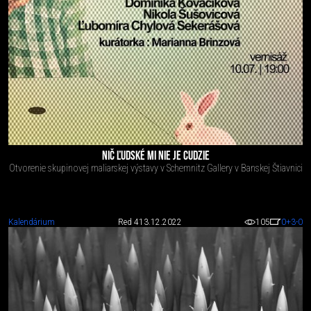
NIČ ĽUDSKÉ MI NIE JE CUDZIE
Otvorenie skupinovej maliarskej výstavy v Schemnitz Gallery v Banskej Štiavnici
Kalendárium
Red 4
13.12.2022
105
0
+3
-0