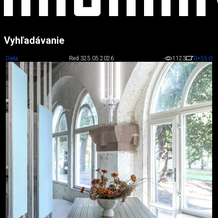
Vyhľadávanie
Diela
Red 3
25.05.2026
1123
0
+55
-0