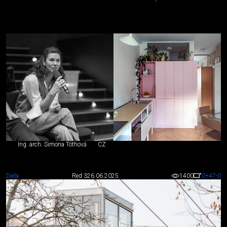
Ing. arch. Simona Tóthová
CZ
Diela
Red 3
26.06.2025
1400
0
+47
-0