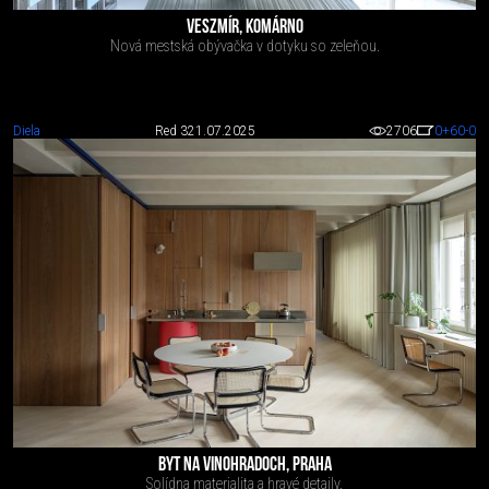
VESZMÍR, KOMÁRNO
Nová mestská obývačka v dotyku so zeleňou.
Diela
Red 3
21.07.2025
2706
0
+60
-0
BYT NA VINOHRADOCH, PRAHA
Solídna materialita a hravé detaily.