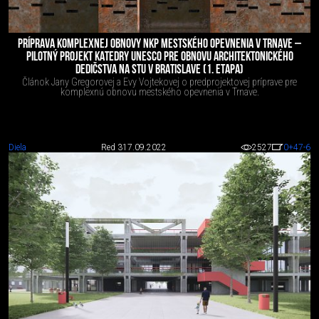
PRÍPRAVA KOMPLEXNEJ OBNOVY NKP MESTSKÉHO OPEVNENIA V TRNAVE –
PILOTNÝ PROJEKT KATEDRY UNESCO PRE OBNOVU ARCHITEKTONICKÉHO
DEDIČSTVA NA STU V BRATISLAVE (1. ETAPA)
Článok Jany Gregorovej a Evy Vojtekovej o predprojektovej príprave pre
komplexnú obnovu mestského opevnenia v Trnave.
Diela
Red 3
17.09.2022
2527
0
+47
-6