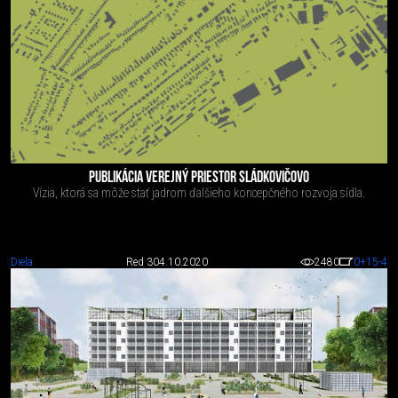
PUBLIKÁCIA VEREJNÝ PRIESTOR SLÁDKOVIČOVO
Vízia, ktorá sa môže stať jadrom ďalšieho koncepčného rozvoja sídla.
Diela
Red 3
04.10.2020
2480
0
+15
-4