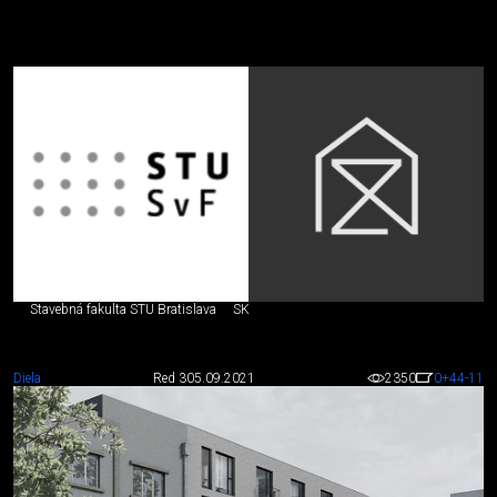
Stavebná fakulta STU Bratislava
SK
Diela
Red 3
05.09.2021
2350
0
+44
-11