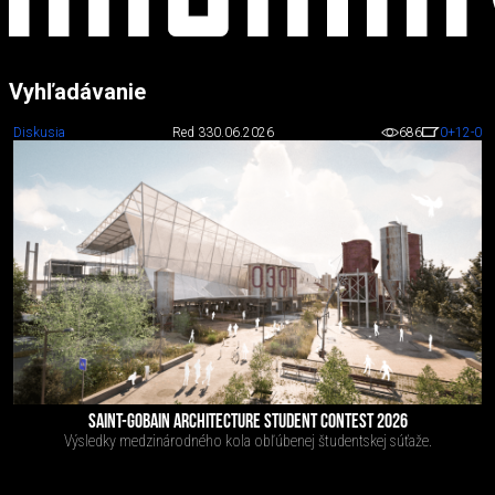
Vyhľadávanie
Diskusia
Red 3
30.06.2026
686
0
+12
-0
SAINT-GOBAIN ARCHITECTURE STUDENT CONTEST 2026
Výsledky medzinárodného kola obľúbenej študentskej súťaže.