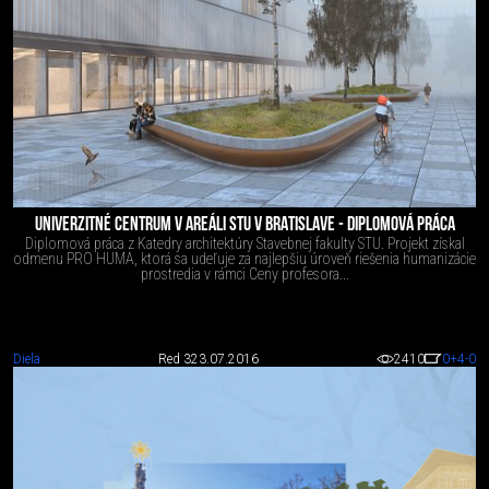
UNIVERZITNÉ CENTRUM V AREÁLI STU V BRATISLAVE - DIPLOMOVÁ PRÁCA
Diplomová práca z Katedry architektúry Stavebnej fakulty STU. Projekt získal
odmenu PRO HUMA, ktorá sa udeľuje za najlepšiu úroveň riešenia humanizácie
prostredia v rámci Ceny profesora...
Diela
Red 3
23.07.2016
2410
0
+4
-0