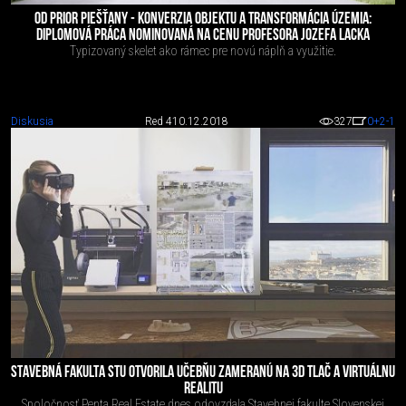
OD PRIOR PIEŠŤANY - KONVERZIA OBJEKTU A TRANSFORMÁCIA ÚZEMIA:
DIPLOMOVÁ PRÁCA NOMINOVANÁ NA CENU PROFESORA JOZEFA LACKA
Typizovaný skelet ako rámec pre novú náplň a využitie.
Diskusia
Red 4
10.12.2018
327
0
+2
-1
STAVEBNÁ FAKULTA STU OTVORILA UČEBŇU ZAMERANÚ NA 3D TLAČ A VIRTUÁLNU
REALITU
Spoločnosť Penta Real Estate dnes odovzdala Stavebnej fakulte Slovenskej