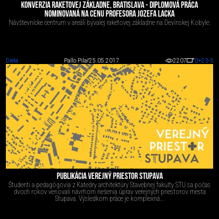
KONVERZIA RAKETOVEJ ZÁKLADNE, BRATISLAVA - DIPLOMOVÁ PRÁCA
NOMINOVANÁ NA CENU PROFESORA JOZEFA LACKA
Návštevnícke centrum v areáli bývalej raketovej základne na Devínskej Kobyle.
Diela
Pallo Pilař
25.05.2017
2207
0
+23
-3
PUBLIKÁCIA VEREJNÝ PRIESTOR STUPAVA
Študenti a pedagógovia z Katedry architektúry Stavebnej fakulty STU sa počas
dvoch rokov venovali návrhom riešenia úprav verejných priestorov mesta
Stupava. Výsledkom práce je komplexná...