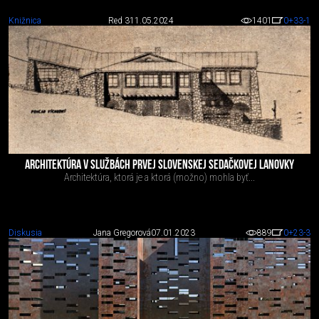
Knižnica
Red 3
11.05.2024
1401
0
+33
-1
ARCHITEKTÚRA V SLUŽBÁCH PRVEJ SLOVENSKEJ SEDAČKOVEJ LANOVKY
Architektúra, ktorá je a ktorá (možno) mohla byť...
Diskusia
Jana Gregorová
07.01.2023
889
0
+23
-3