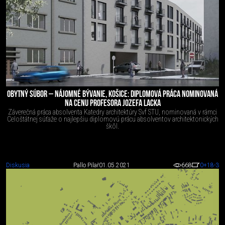
OBYTNÝ SÚBOR – NÁJOMNÉ BÝVANIE, KOŠICE: DIPLOMOVÁ PRÁCA NOMINOVANÁ
NA CENU PROFESORA JOZEFA LACKA
Záverečná práca absolventa Katedry architektúry Svf STU, nominovaná v rámci
Celoštátnej súťaže o najlepšiu diplomovú prácu absolventov architektonických
škôl.
Diskusia
Pallo Pilař
01.05.2021
668
0
+18
-3