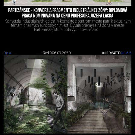
PARTIZÁNSKE - KONVERZIA FRAGMENTU INDUSTRIÁLNEJ ZÓNY: DIPLOMOVÁ
PRÁCA NOMINOVANÁ NA CENU PROFESORA JOZEFA LACKA
Konverzia industriálnych oblastí v kontakte s centrom mesta patrí k aktuálnym
témam dnešných európskych miest. Bývalá priemyselná zóna v meste
Partizánske, ktorá bola vybudovaná ako...
Diela
Red 3
06.09.2020
1964
0
+16
-5