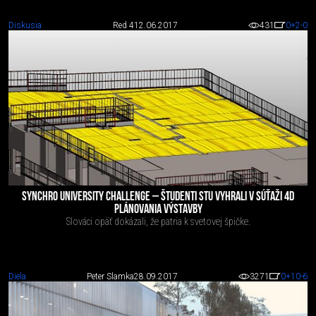
Diskusia
Red 4
12.06.2017
431
0
+2
-0
SYNCHRO UNIVERSITY CHALLENGE – ŠTUDENTI STU VYHRALI V SÚŤAŽI 4D
PLÁNOVANIA VÝSTAVBY
Slováci opäť dokázali, že patria k svetovej špičke.
Diela
Peter Slamka
28.09.2017
3271
0
+10
-6