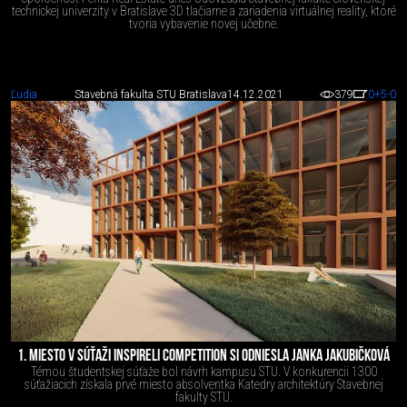
technickej univerzity v Bratislave 3D tlačiarne a zariadenia virtuálnej reality, ktoré
tvoria vybavenie novej učebne.
Ľudia
Stavebná fakulta STU Bratislava
14.12.2021
379
0
+5
-0
1. MIESTO V SÚŤAŽI INSPIRELI COMPETITION SI ODNIESLA JANKA JAKUBIČKOVÁ
Témou študentskej súťaže bol návrh kampusu STU. V konkurencii 1300
súťažiacich získala prvé miesto absolventka Katedry architektúry Stavebnej
fakulty STU.