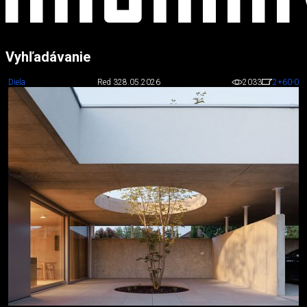
Vyhľadávanie
Diela
Red 3
28.05.2026
2033
2
+60
-0