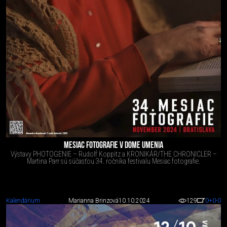
MESIAC FOTOGRAFIE V DOME UMENIA
Výstavy PHOTOGENIE – Rudolf Koppitz a KRONIKÁR/THE CHRONICLER –
Martina Parr sú súčasťou 34. ročníka festivalu Mesiac fotografie.
Kalendárium
Marianna Brinzová
10.10.2024
129
0
+0
-0