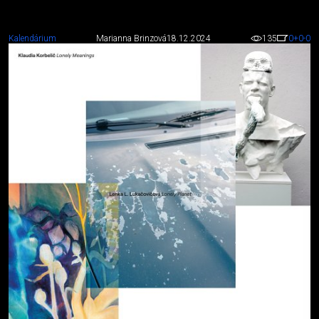
Kalendárium
Marianna Brinzová
18.12.2024
135
0
+0
-0