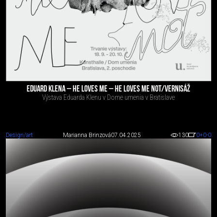
EDUARD KLENA – HE LOVES ME – HE LOVES ME NOT/VERNISÁŽ
Výstava Eduarda Klenu v Dome umenia v Bratislave
Design/art
Marianna Brinzová
07.04.2025
130
0
+0
-0