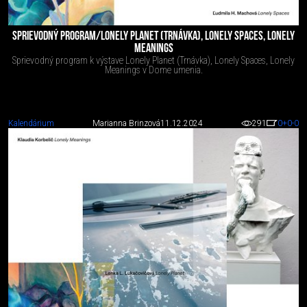
SPRIEVODNÝ PROGRAM/LONELY PLANET (TRNÁVKA), LONELY SPACES, LONELY
MEANINGS
Sprievodný program k výstave Lonely Planet (Trnávka), Lonely Spaces, Lonely
Meanings v Dome umenia.
Kalendárium
Marianna Brinzová
11.12.2024
291
0
+0
-0