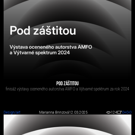
POD ZÁŠTITOU
finisáž výstavy oceneného autorstva AMFO a Výtvarné spektrum za rok 2024
Design/art
Marianna Brinzová
12.03.2025
124
0
+0
-0