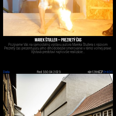
MAREK ŠTULLER – PREZRETÝ ČAS
Pozývame Vás na samostatnú výstavu autora Mareka Štullera s názvom
Prezretý čas prezentujúcu jeho dlhodobejšie smerovanie v rámci voľnej praxe.
Výstava predstaví najnovšie realizácie...
Diela
Red 3
30.04.2023
1286
0
+40
-1