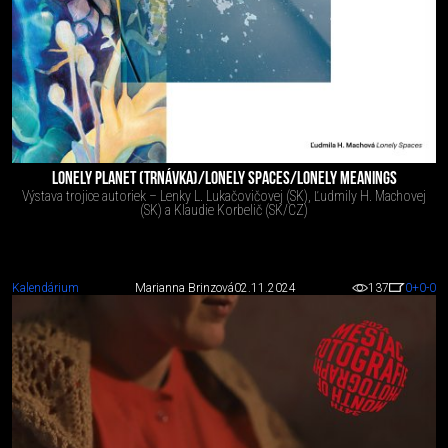
LONELY PLANET (TRNÁVKA)/LONELY SPACES/LONELY MEANINGS
Výstava trojice autoriek – Lenky L. Lukačovičovej (SK), Ľudmily H. Machovej
(SK) a Klaudie Korbelič (SK/CZ)
Kalendárium
Marianna Brinzová
02.11.2024
137
0
+0
-0