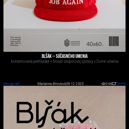
BLŠÁK – SÚČASNÉHO UMENIA
komentovaná prehliadka + finisáž skupinovej výstavy v Dome umenia
Design/art
Marianna Brinzová
09.12.2025
246
0
+0
-0