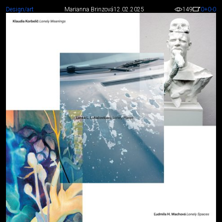
Design/art
Marianna Brinzová
12.02.2025
149
0
+0
-0