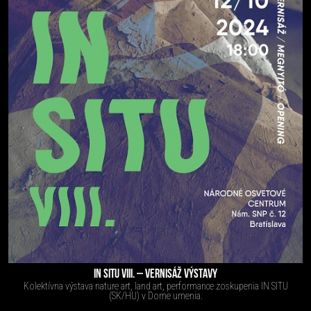
IN SITU VIII. – VERNISÁŽ VÝSTAVY
Kolektívna výstava nature art, land art, performance zoskupenia IN SITU
(SK/HU) v Dome umenia.