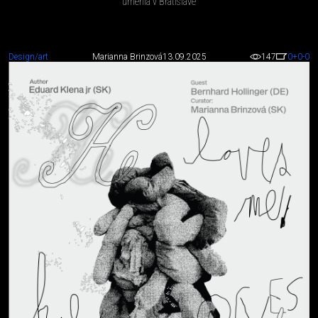
umenia v Bratislave
Design/art
Marianna Brinzová
13.09.2025
147
0
+0
-0