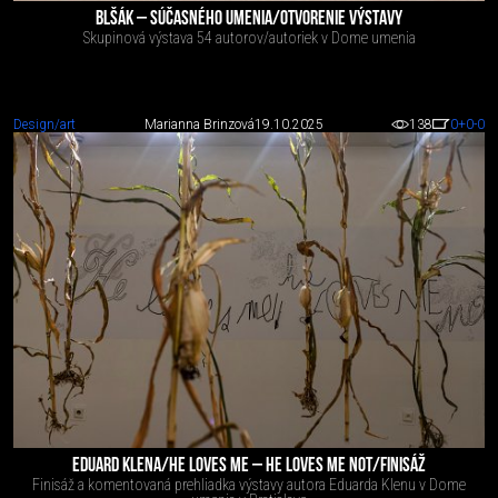
BLŠÁK – SÚČASNÉHO UMENIA/OTVORENIE VÝSTAVY
Skupinová výstava 54 autorov/autoriek v Dome umenia
Design/art
Marianna Brinzová
19.10.2025
138
0
+0
-0
EDUARD KLENA/HE LOVES ME – HE LOVES ME NOT/FINISÁŽ
Finisáž a komentovaná prehliadka výstavy autora Eduarda Klenu v Dome