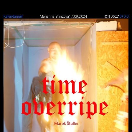
Kalendárium
Marianna Brinzová
17.09.2024
106
0
+0
-0