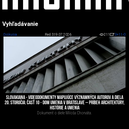
Vyhľadávanie
Diskusia
Red 3
19.07.2026
211
0
+11
-0
SLOVAKIANA - VIDEODOKUMENTY MAPUJÚCE VÝZNAMNÝCH AUTOROV A DIELA
20. STOROČIA: ČASŤ 10 - DOM UMENIA V BRATISLAVE – PRÍBEH ARCHITEKTÚRY,
HISTÓRIE A UMENIA
Dokument o diele Miloša Chorváta.