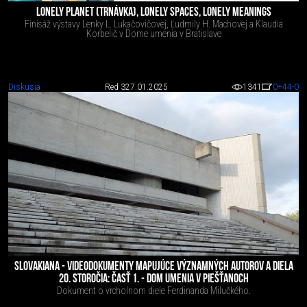
LONELY PLANET (TRNÁVKA), LONELY SPACES, LONELY MEANINGS
Finisáž výstavy Lenky L. Lukačovičovej, Ľudmily H. Machovej a Klaudia
Korbelič v Dome umenia v Bratislave
Diskusia
Red 3
27.01.2025
1341
0
+44
-0
SLOVAKIANA - VIDEODOKUMENTY MAPUJÚCE VÝZNAMNÝCH AUTOROV A DIELA
20. STOROČIA: ČASŤ 1. - DOM UMENIA V PIEŠŤANOCH
Dokument o vrcholnom diele Ferdinanda Milučkého.