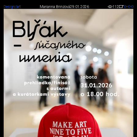
Design/art
Marianna Brinzová
29.01.2026
112
0
+0
-0