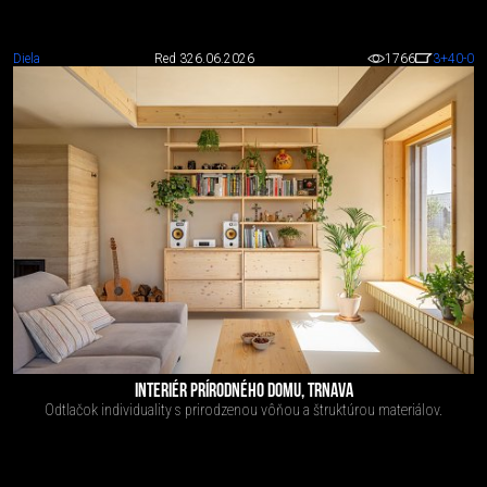
Diela
Red 3
26.06.2026
1766
3
+40
-0
INTERIÉR PRÍRODNÉHO DOMU, TRNAVA
Odtlačok individuality s prirodzenou vôňou a štruktúrou materiálov.