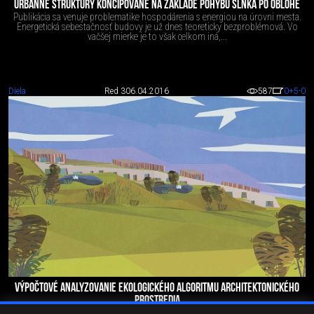
URBÁNNE ŠTRUKTÚRY KONCIPOVANÉ NA ZÁKLADE POHYBU SLNKA PO OBLOHE
Publikácia sa venuje problematike hospodárenia s energiou na úrovni mesta.
Energetická sebestačnosť budovy je už dnes teoreticky bezproblémová. Vo
vačšej mierke je to však celkom iná,...
Diela
Red 3
06.04.2016
587
0
+5
-0
VÝPOČTOVÉ ANALYZOVANIE EKOLOGICKÉHO ALGORITMU ARCHITEKTONICKÉHO
PROSTREDIA
Vedecká práca s témou technológie parametrického navrhovania ako