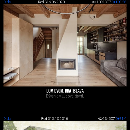
Diela
Red 3
16.06.2020
10913
0
+109
-28
DOM DVOM, BRATISLAVA
Bývanie v Ľudovej štvrti.
Diela
Red 3
13.10.2016
2345
0
+21
-4