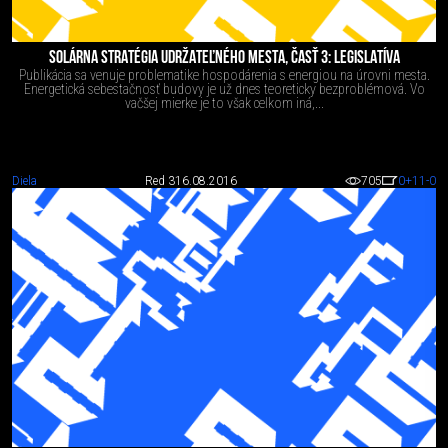
SOLÁRNA STRATÉGIA UDRŽATEĽNÉHO MESTA, ČASŤ 3: LEGISLATÍVA
Publikácia sa venuje problematike hospodárenia s energiou na úrovni mesta.
Energetická sebestačnosť budovy je už dnes teoreticky bezproblémová. Vo
vačšej mierke je to však celkom iná,...
Diela
Red 3
16.08.2016
705
0
+11
-0