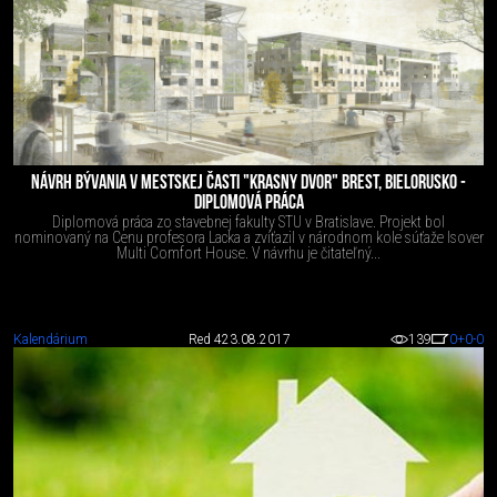
NÁVRH BÝVANIA V MESTSKEJ ČASTI "KRASNY DVOR" BREST, BIELORUSKO -
DIPLOMOVÁ PRÁCA
Diplomová práca zo stavebnej fakulty STU v Bratislave. Projekt bol
nominovaný na Cenu profesora Lacka a zvíťazil v národnom kole súťaže Isover
Multi Comfort House. V návrhu je čitateľný...
Kalendárium
Red 4
23.08.2017
139
0
+0
-0