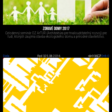
ZDRAVÉ DOMY 2017
Celodenný seminár OZ ArTUR (Architektúra pre trvaloudržateľný rozvoj) pre
ľudí, ktorých zaujíma stavba ekologického domu a prírodné staviteľstvo.
Diela
Red 3
25.08.2016
938
0
+8
-0