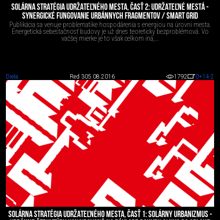
SOLÁRNA STRATÉGIA UDRŽATEĽNÉHO MESTA, ČASŤ 2: UDRŽATEĽNÉ MESTÁ -
SYNERGICKÉ FUNGOVANIE URBÁNNYCH FRAGMENTOV / SMART GRID
Publikácia sa venuje problematike hospodárenia s energiou na úrovni mesta.
Energetická sebestačnosť budovy je už dnes teoreticky bezproblémová. Vo
vačšej mierke je to však celkom iná,...
Diela
Red 3
05.08.2016
1792
0
+14
-2
SOLÁRNA STRATÉGIA UDRŽATEĽNÉHO MESTA, ČASŤ 1: SOLÁRNY URBANIZMUS -