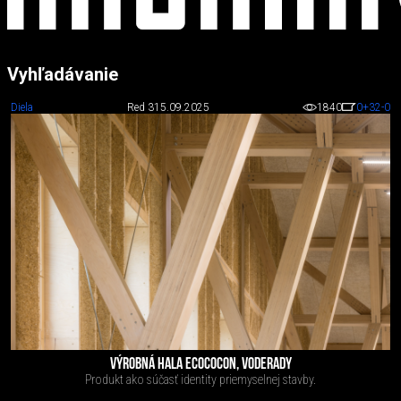
Vyhľadávanie
Diela
Red 3
15.09.2025
1840
0
+32
-0
VÝROBNÁ HALA ECOCOCON, VODERADY
Produkt ako súčasť identity priemyselnej stavby.