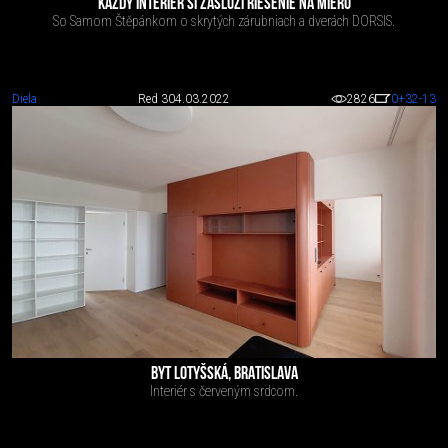
KAŽDÝ INTERIÉR SI ZASLÚŽI RIEŠENIE NA MIERU
So Samom Štěpánkom o skrytých zárubniach a dverách DORSIS.
Diela
Red 3
04.03.2022
2826
0
+32
-13
BYT LOTYŠSKÁ, BRATISLAVA
Interiér s červeným srdcom.