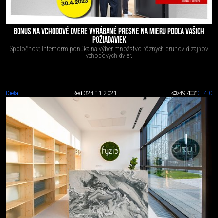
BONUS NA VCHODOVÉ DVERE VYRÁBANÉ PRESNE NA MIERU PODĽA VAŠICH
POŽIADAVIEK
Spoločnosť Internorm ponúka na výber množstvo rôznych druhov dizajnov
vchodových dvier.
Diela
Red 3
24.11.2021
497
0
+4
-0