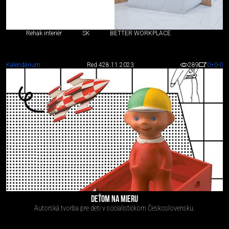
Rehak interiér
SK
BETTER WORKPLACE
Kalendárium
Red 4
28.11.2023
289
0
+0
-0
DEŤOM NA MIERU
Autorská tvorba pre deti v socialistickom Československu.