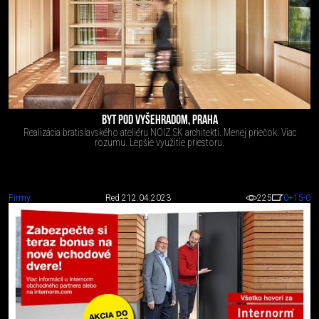
BYT POD VYŠEHRADOM, PRAHA
Realizácia bratislavského ateliéru NOIZ.SK architekti. Menej priečok. Viac
rozumu. Lepšie využitie priestoru.
Firmy
Red 2
12.04.2023
225
0
+15
-0