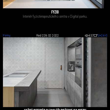
FYZIO
Interiér fyzioterapeutického centra v Digital parku.
Firmy
Red 2
28.02.2022
437
0
+24
-0