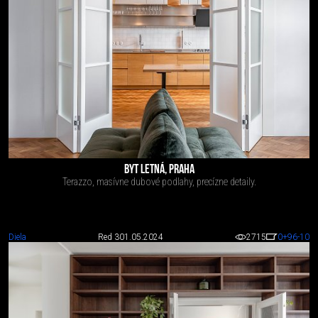
BYT LETNÁ, PRAHA
Terazzo, masívne dubové podlahy, precízne detaily.
Diela
Red 3
01.05.2024
2715
0
+96
-10