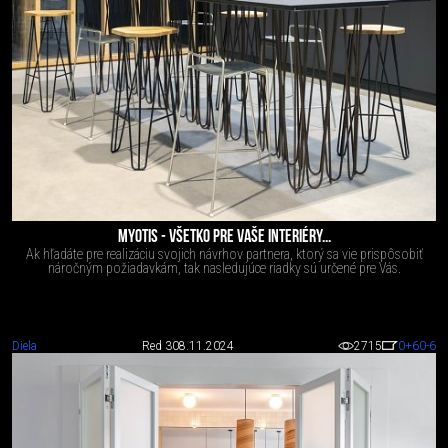
MYOTIS - VŠETKO PRE VAŠE INTERIÉRY...
Ak hľadáte pre realizáciu svojich návrhov partnera, ktorý sa vie prispôsobiť
náročným požiadavkám, tak nasledujúce riadky sú určené pre Vás.
Diela
Red 3
08.11.2024
2715
0
+60
-6