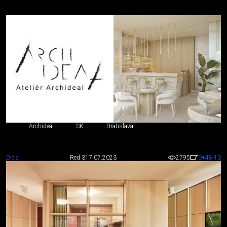
Archideal
SK
Bratislava
Diela
Red 3
17.07.2023
2795
0
+48
-13