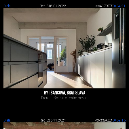
Diela
Red 3
18.01.2022
4179
0
+34
-21
BYT ŠANCOVÁ, BRATISLAVA
Prerod bývania v centre mesta.
Diela
Red 3
26.11.2021
3386
0
+39
-16