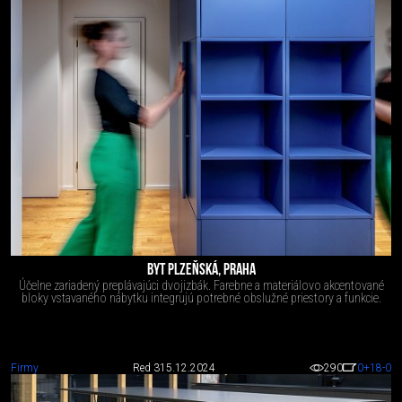
BYT PLZEŇSKÁ, PRAHA
Účelne zariadený preplávajúci dvojizbák. Farebne a materiálovo akcentované
bloky vstavaného nábytku integrujú potrebné obslužné priestory a funkcie.
Firmy
Red 3
15.12.2024
290
0
+18
-0