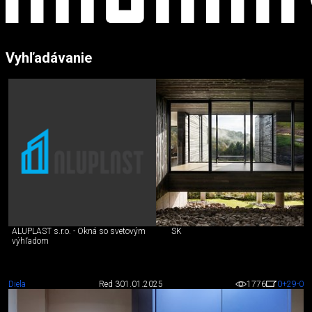
Vyhľadávanie
ALUPLAST s.r.o. - Okná so svetovým
SK
výhľadom
Diela
Red 3
01.01.2025
1776
0
+29
-0