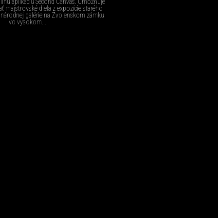
nú aplikáciu Second Canvas. Umožňuje
ť majstrovské diela z expozície starého
 národnej galérie na Zvolenskom zámku
vo vysokom...