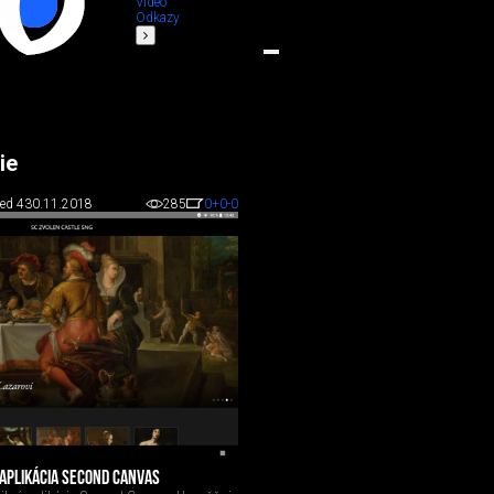
Video
Odkazy
ie
ed 4
30.11.2018
285
0
+0
-0
APLIKÁCIA SECOND CANVAS