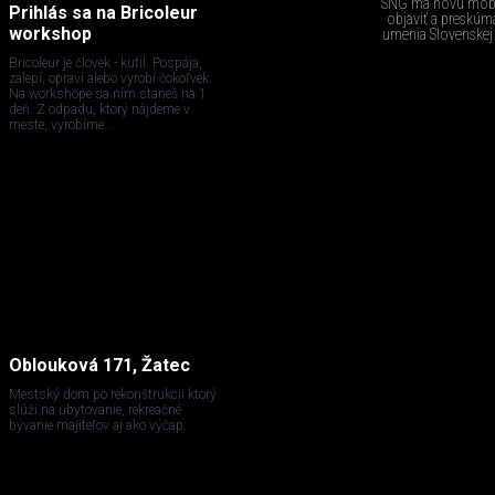
SNG má novú mobil
Prihlás sa na Bricoleur
objaviť a preskúma
workshop
umenia Slovenskej
Bricoleur je človek - kutil. Pospája,
zalepí, opraví alebo vyrobí čokoľvek.
Na workshope sa ním staneš na 1
deň. Z odpadu, ktorý nájdeme v
meste, vyrobíme...
Oblouková 171, Žatec
Mestský dom po rekonštrukcii ktorý
slúži na ubytovanie, rekreačné
bývanie majiteľov aj ako výčap.