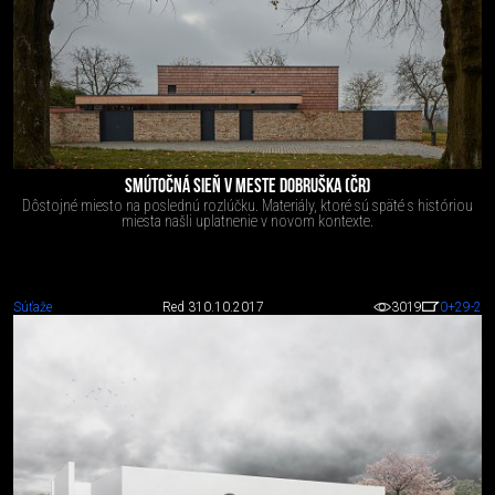
SMÚTOČNÁ SIEŇ V MESTE DOBRUŠKA (ČR)
Dôstojné miesto na poslednú rozlúčku. Materiály, ktoré sú späté s históriou
miesta našli uplatnenie v novom kontexte.
Súťaže
Red 3
10.10.2017
3019
0
+29
-2