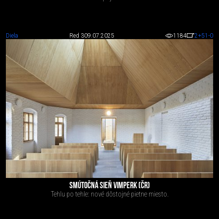
Diela
Red 3
09.07.2025
1184
2
+51
-0
SMÚTOČNÁ SIEŇ VIMPERK (ČR)
Tehlu po tehle: nové dôstojné pietne miesto.