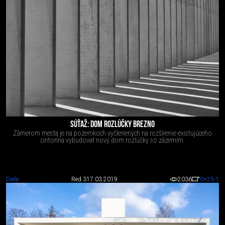
SÚŤAŽ: DOM ROZLÚČKY BREZNO
Zámerom mesta je na pozemkoch vyčlenených na rozšírenie existujúceho
cintorína vybudovať nový dom rozlúčky so zázemím.
Diela
Red 3
17.03.2019
2036
0
+25
-1