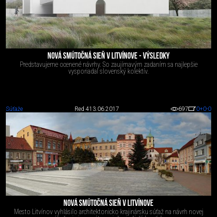
NOVÁ SMÚTOČNÁ SIEŇ V LITVÍNOVE - VÝSLEDKY
Predstavujeme ocenené návrhy. So zaujímavým zadaním sa najlepšie
vysporiadal slovenský kolektív.
Súťaže
Red 4
13.06.2017
697
0
+0
-0
NOVÁ SMÚTOČNÁ SIEŇ V LITVÍNOVE
Mesto Litvínov vyhlásilo architektonicko krajinársku súťaž na návrh novej