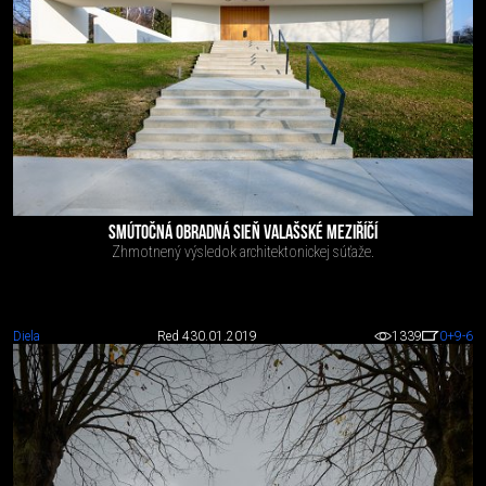
SMÚTOČNÁ OBRADNÁ SIEŇ VALAŠSKÉ MEZIŘÍČÍ
Zhmotnený výsledok architektonickej súťaže.
Diela
Red 4
30.01.2019
1339
0
+9
-6