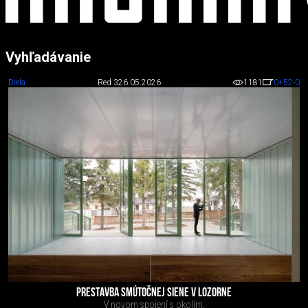
Vyhľadávanie
Diela
Red 3
26.05.2026
1181
0
+52
-0
PRESTAVBA SMÚTOČNEJ SIENE V LOZORNE
V novom spojení s okolím.