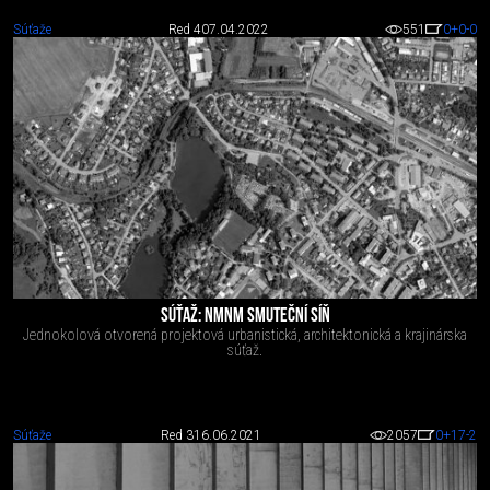
Súťaže
Red 4
07.04.2022
551
0
+0
-0
SÚŤAŽ: NMNM SMUTEČNÍ SÍŇ
Jednokolová otvorená projektová urbanistická, architektonická a krajinárska
súťaž.
Súťaže
Red 3
16.06.2021
2057
0
+17
-2