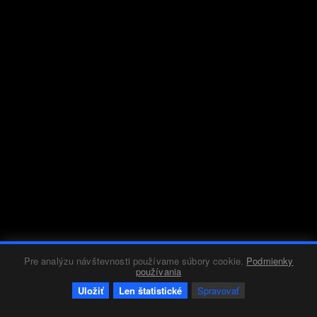
Pre analýzu návštevnosti používame súbory cookie.
Podmienky
používania
Uložiť
Len štatistické
Spravovať