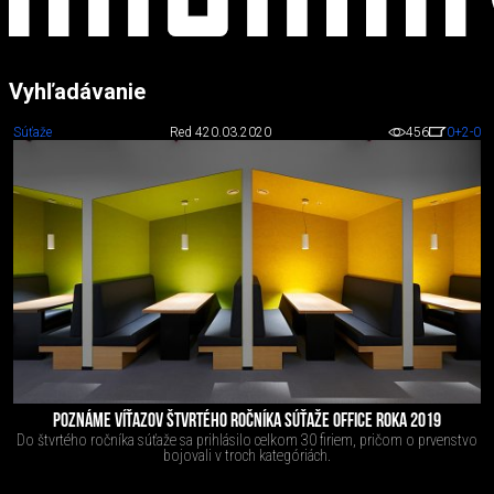
Vyhľadávanie
Súťaže
Red 4
20.03.2020
456
0
+2
-0
POZNÁME VÍŤAZOV ŠTVRTÉHO ROČNÍKA SÚŤAŽE OFFICE ROKA 2019
Do štvrtého ročníka súťaže sa prihlásilo celkom 30 firiem, pričom o prvenstvo
bojovali v troch kategóriách.