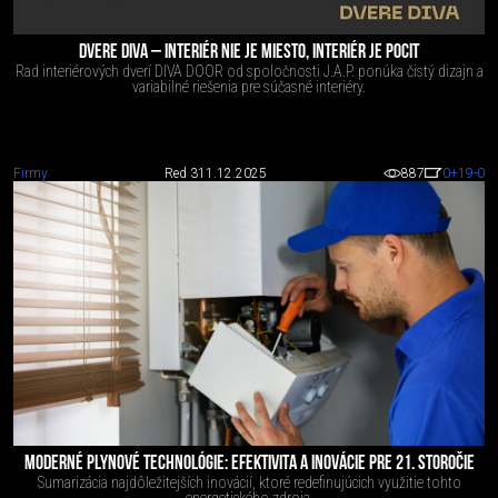
DVERE DIVA – INTERIÉR NIE JE MIESTO, INTERIÉR JE POCIT
Rad interiérových dverí DIVA DOOR od spoločnosti J.A.P. ponúka čistý dizajn a
variabilné riešenia pre súčasné interiéry.
Firmy
Red 3
11.12.2025
887
0
+19
-0
MODERNÉ PLYNOVÉ TECHNOLÓGIE: EFEKTIVITA A INOVÁCIE PRE 21. STOROČIE
Sumarizácia najdôležitejších inovácií, ktoré redefinujúcich využitie tohto