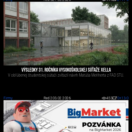
VÝSLEDKY 31. ROČNÍKA VYSOKOŠKOLSKEJ SÚŤAŽE XELLA
V obľúbenej študentskej súťaži zvíťazil návrh Matúša Meňherta z FAD STU.
Firmy
Red 2
03.02.2026
453
0
+13
-0