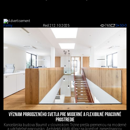
Firmy
Red 2
12.10.2025
765
0
+30
-0
VÝZNAM PRIRODZENÉHO SVETLA PRE MODERNÉ A FLEXIBILNÉ PRACOVNÉ
PROSTREDIE
Kancelárska budova Baumit v slovinskom Trzine prešla premenou na moderné
a udržateľné pracovisko. Architekti kládli dôraz na komfort zamestnancov,