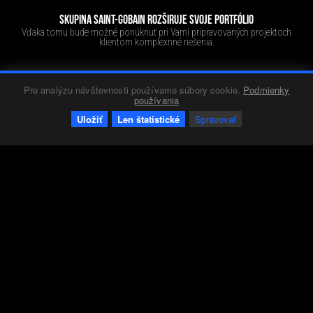
SKUPINA SAINT-GOBAIN ROZŠIRUJE SVOJE PORTFÓLIO
Vďaka tomu bude možné ponúknuť pri Vami pripravovaných projektoch
klientom komplexnné riešenia.
Pre analýzu návštevnosti používame súbory cookie.
Podmienky
Firmy
Red 3
10.12.2022
2649
0
+38
-15
používania
Uložiť
Len štatistické
Spravovať
MODULÁRNY DOMČEK FASHION LINE K ZHLIADNUTIU NA LIPTOVE
Modulárna architektúra pre bývanie a rekreáciu.