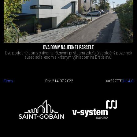
DVA DOMY NA JEDNEJ PARCELE
Dva podobné domy s dvoma rôznymi prístupmi zdieľajú spoločný pozemok
susediaci s lesom a krásnym výhľadom na Bratislavu.
Firmy
Red 2
14.07.2022
227
0
+14
-0