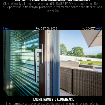
Okenné profily z kompozitného materiálu RAU-FIPRO X od spoločnosti Rehau
sú v porovnaní s tradičnými plastovými profilmi mnohonásobne stabilnejšie a
pevnejšie.
Firmy
Red 2
27.08.2025
201
0
+6
-0
TIENENIE NAMIESTO KLIMATIZÁCIE
Internorm stavia na energetickú efektívnosť a inteligentné tieniace riešenia.