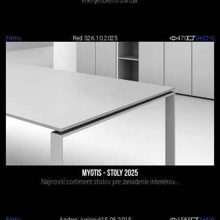
energetického zdroja.
Firmy
Red 3
26.10.2025
470
0
+22
-0
MYOTIS - STOLY 2025
Najnovší sortiment stolov pre zariadenie interiérov...