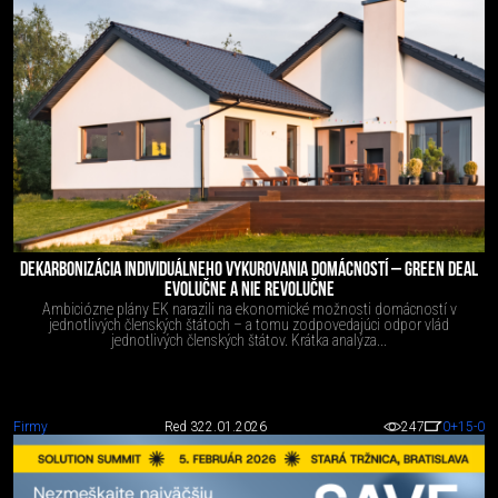
DEKARBONIZÁCIA INDIVIDUÁLNEHO VYKUROVANIA DOMÁCNOSTÍ – GREEN DEAL
EVOLUČNE A NIE REVOLUČNE
Ambiciózne plány EK narazili na ekonomické možnosti domácností v
jednotlivých členských štátoch – a tomu zodpovedajúci odpor vlád
jednotlivých členských štátov. Krátka analýza...
Firmy
Red 3
22.01.2026
247
0
+15
-0