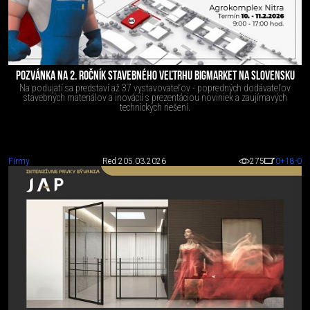
POZVÁNKA NA 2. ROČNÍK STAVEBNÉHO VEĽTRHU BIGMARKET NA SLOVENSKU
Na podujatí sa predstaví až 37 vystavovateľov - popredných dodávateľov
stavebných materiálov a inovácií s prezentáciou noviniek a zaujímavých
technických riešení.
Firmy
Red 2
05.03.2026
275
0
+18
-0