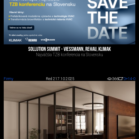
SOLLUTION SUMMIT - VIESSMANN, REHAU, KLIMAK
Najväčšia TZB konferencia na Slovensku
Firmy
Red 2
17.10.2025
366
0
+14
-0