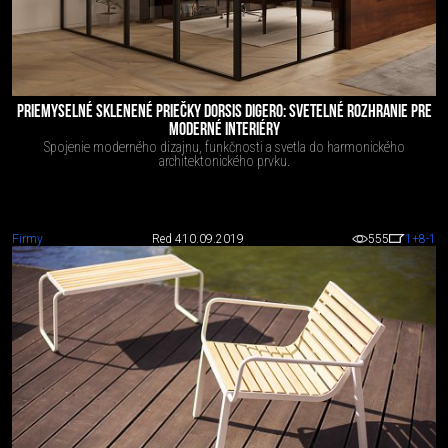
PRIEMYSELNÉ SKLENENÉ PRIEČKY DORSIS DIGERO: SVETELNÉ ROZHRANIE PRE
MODERNÉ INTERIÉRY
Spojenie moderného dizajnu, funkčnosti a svetla do harmonického
architektonického prvku.
Firmy
Red 4
10.09.2019
555
1
+8
-1