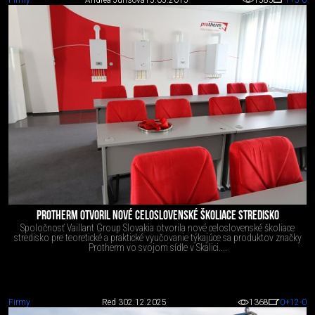
Firmy
Andrea Jurisová
15.05.2015
1585
1
+5
-0
PROTHERM OTVORIL NOVÉ CELOSLOVENSKÉ ŠKOLIACE STREDISKO
Spoločnosť Vaillant Group Slovakia otvorila nové celoslovenské školiace
stredisko pre teoretické a praktické vyučovanie týkajúce sa produktov značky
Protherm vo svojom sídle v Skalici....
Firmy
Red 3
02.12.2025
1368
0
+12
-0