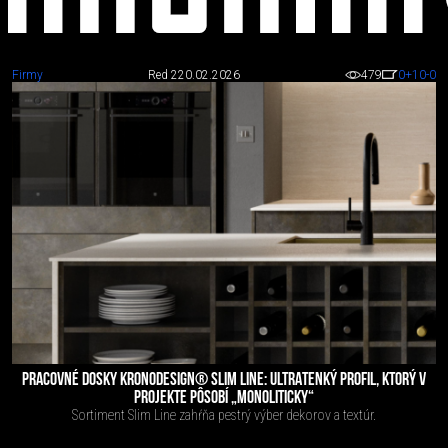
Firmy
Red 2
20.02.2026
479
0
+10
-0
Firmy
PRACOVNÉ DOSKY KRONODESIGN® SLIM LINE: ULTRATENKÝ PROFIL, KTORÝ V
PROJEKTE PÔSOBÍ „MONOLITICKY“
Sortiment Slim Line zahŕňa pestrý výber dekorov a textúr.