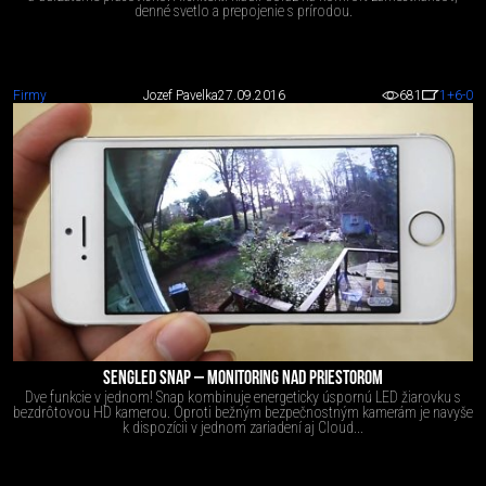
denné svetlo a prepojenie s prírodou.
Firmy
Jozef Pavelka
27.09.2016
681
1
+6
-0
SENGLED SNAP – MONITORING NAD PRIESTOROM
Dve funkcie v jednom! Snap kombinuje energeticky úspornú LED žiarovku s
bezdrôtovou HD kamerou. Oproti bežným bezpečnostným kamerám je navyše
k dispozícii v jednom zariadení aj Cloud...