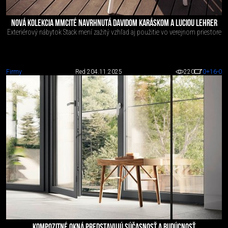
NOVÁ KOLEKCIA MMCITÉ NAVRHNUTÁ DAVIDOM KARÁSKOM A LUCIOU LEHRER
Exteriérový nábytok Stack mení zažitý vzhľad aj použitie vo verejnom priestore
Firmy
Red 2
04.11.2025
220
0
+16
-0
KOMPOZITNÉ OKNÁ PREDSTAVUJÚ SÚČASNOSŤ A BUDÚCNOSŤ