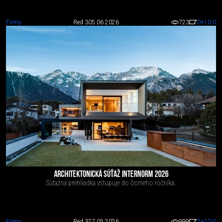
Firmy
Red 3
05.06.2026
723
0
+10
-0
ARCHITEKTONICKÁ SÚŤAŽ INTERNORM 2026
Súťažná prehliadka vstupuje do ôsmeho ročníka.
Firmy
Red 3
27.05.2026
999
2
+17
-0