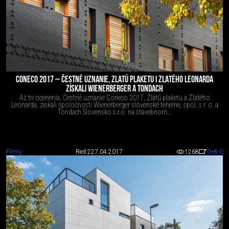
CONECO 2017 – ČESTNÉ UZNANIE, ZLATÚ PLAKETU I ZLATÉHO LEONARDA
ZÍSKALI WIENERBERGER A TONDACH
Až tri ocenenia, Čestné uznanie Coneco 2017, Zlatú plaketu a Zlatého
Leonarda, získali spoločnosti Wienerberger slovenské tehelne, spol. s r. o. a
Tondach Slovensko s.r.o. na stavebnom...
Firmy
Red 2
27.04.2017
1268
0
+8
-0