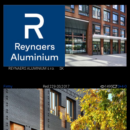
REYNAERS ALUMINIUM s.r.o.
SK
Firmy
Red 2
29.03.2017
1495
0
+4
-0