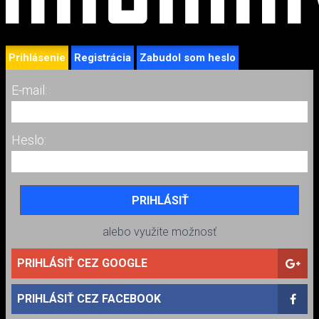
Prihlásenie
Registrácia
Zabudol som heslo
E-mail:
Heslo:
alebo využite možnosť
PRIHLÁSIŤ CEZ GOOGLE
PRIHLÁSIŤ CEZ FACEBOOK