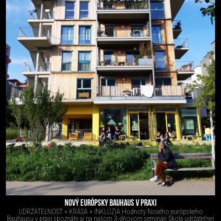
NOVÝ EURÓPSKY BAUHAUS V PRAXI
UDRŽATEĽNOSŤ + KRÁSA + INKLÚZIA Hodnoty Nového európskeho
Bauhausu v praxi spoznáte aj na našom 3-dňovom seminári Škola udržateľnej