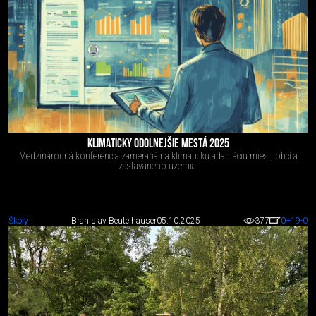
KLIMATICKY ODOLNEJŠIE MESTÁ 2025
Medzinárodná konferencia zameraná na klimatickú adaptáciu miest, obcí a
zastavaného územia.
Školy
Branislav Beutelhauser
05.10.2025
377
0
+19
-0