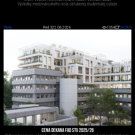
Výsledky medzinárodného kola obľúbenej študentskej súťaže.
Školy
Red 3
22.06.2026
1054
0
+29
-0
CENA DEKANA FAD STU 2025/26