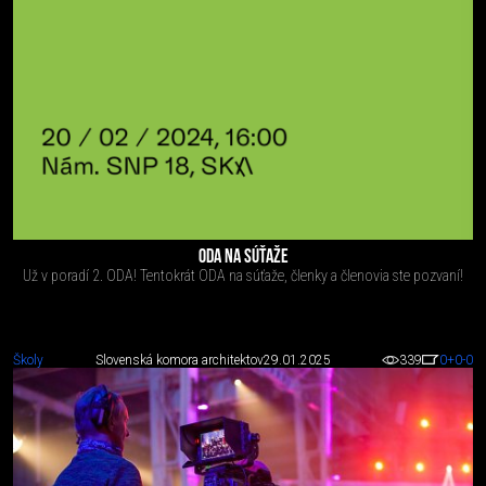
ODA NA SÚŤAŽE
Už v poradí 2. ODA! Tentokrát ODA na súťaže, členky a členovia ste pozvaní!
Školy
Slovenská komora architektov
29.01.2025
339
0
+0
-0