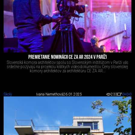
PREMIETANIE NOMINÁCII CE ZA AR 2024 V PARÍŽI
Slovenská komora architektov spolu so Slovenským inštitútom v Paríži vás
srdečne pozývajú na projekciu krátkych videodokumentov Ceny slovenskej
komory architektov za architektúru CE ZA AR...
Školy
Ivana Nemethová
26.01.2025
233
0
+0
-0