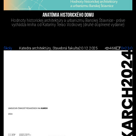
ANATÓMIA HISTORICKÉHO DOMU
Hodnoty historickej architektúry a urbanizmu Banskej Štiavnice - práve
vychádza kniha od Kataríny Terao Voškovej (druhé doplnené vydanie)
Školy
Katedra architektúry, Stavebná fakulta
20.12.2025
466
0
+23
-0