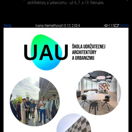
architektúry a urbanizmu - už 6.,7. a 13. februára.
Školy
Ivana Nemethová
10.12.2024
115
0
+0
-0