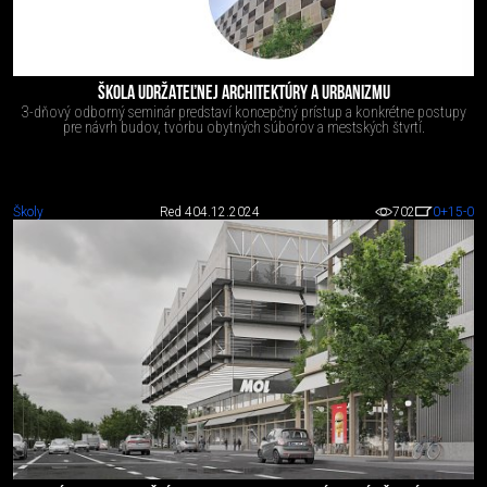
ŠKOLA UDRŽATEĽNEJ ARCHITEKTÚRY A URBANIZMU
3-dňový odborný seminár predstaví koncepčný prístup a konkrétne postupy
pre návrh budov, tvorbu obytných súborov a mestských štvrtí.
Školy
Red 4
04.12.2024
702
0
+15
-0