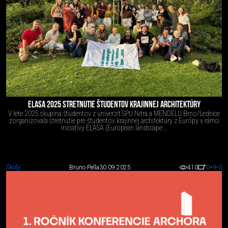
ELASA 2025 STRETNUTIE ŠTUDENTOV KRAJINNEJ ARCHITEKTÚRY
V lete 2025 skupina študentov z univerzít SPU Nitra a MENDELU Brno/Lednice
zorganizovala stretnutie pre študentov krajinnej architektúry z Európy v rámci
iniciatívy ELASA (European landscape...
Školy
Bruno Pella
30.09.2025
410
0
+9
-0