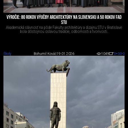
VÝROČIE: 80 ROKOV VÝUČBY ARCHITEKTÚRY NA SLOVENSKU A 50 ROKOV FAD
STU
Akademická slávnosť na pôde Fakulty architektúry a dizajnu STU v Bratislave
bola dôstojnou oslavou tradície, odbornosti a tvorivosti.
Školy
Bohumil Kováč
19.01.2026
1049
0
+30
-0