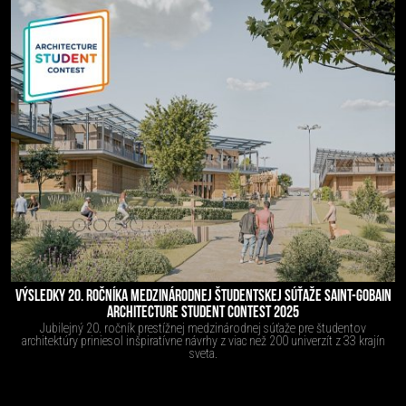
VÝSLEDKY 20. ROČNÍKA MEDZINÁRODNEJ ŠTUDENTSKEJ SÚŤAŽE SAINT-GOBAIN
ARCHITECTURE STUDENT CONTEST 2025
Jubilejný 20. ročník prestížnej medzinárodnej súťaže pre študentov
architektúry priniesol inšpiratívne návrhy z viac než 200 univerzít z 33 krajín
sveta.