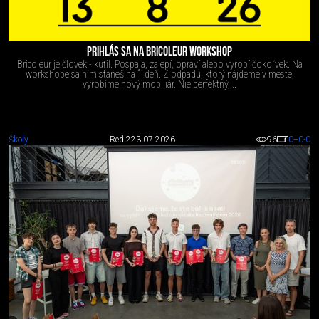
PRIHLÁS SA NA BRICOLEUR WORKSHOP
Bricoleur je človek - kutil. Pospája, zalepí, opraví alebo vyrobí čokoľvek. Na
workshope sa ním staneš na 1 deň. Z odpadu, ktorý nájdeme v meste,
vyrobíme nový mobiliár. Nie perfektný,...
Školy
Red 2
23.07.2026
96
0
+0
-0