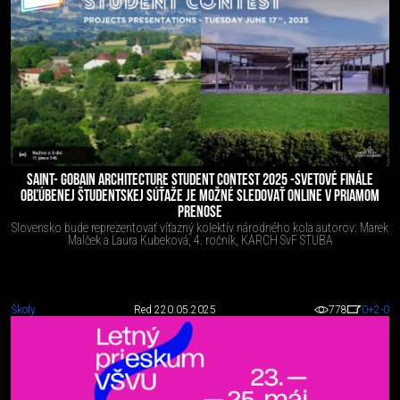
SAINT- GOBAIN ARCHITECTURE STUDENT CONTEST 2025 -SVETOVÉ FINÁLE
OBĽÚBENEJ ŠTUDENTSKEJ SÚŤAŽE JE MOŽNÉ SLEDOVAŤ ONLINE V PRIAMOM
PRENOSE
Slovensko bude reprezentovať víťazný kolektív národného kola autorov: Marek
Malček a Laura Kubeková, 4. ročník, KARCH SvF STUBA
Školy
Red 2
20.05.2025
778
0
+2
-0