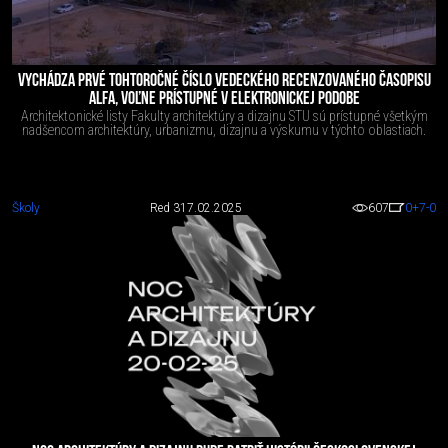
VYCHÁDZA PRVÉ TOHTOROČNÉ ČÍSLO VEDECKÉHO RECENZOVANÉHO ČASOPISU
ALFA, VOĽNE PRÍSTUPNÉ V ELEKTRONICKEJ PODOBE
Architektonické listy Fakulty architektúry a dizajnu STU sú prístupné všetkým
nadšencom architektúry, urbanizmu, dizajnu a výskumu v týchto oblastiach.
Školy
Red 3
17.02.2025
607
0
+7
-0