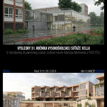
VÝSLEDKY 31. ROČNÍKA VYSOKOŠKOLSKEJ SÚŤAŽE XELLA
V obľúbenej študentskej súťaži zvíťazil návrh Matúša Meňherta z FAD STU.
Školy
Red 3
15.05.2026
1268
0
+29
-0