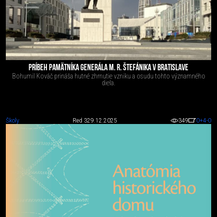
PRÍBEH PAMÄTNÍKA GENERÁLA M. R. ŠTEFÁNIKA V BRATISLAVE
Bohumil Kováč prináša hutné zhrnutie vzniku a osudu tohto významného
diela.
Školy
Red 3
29.12.2025
349
0
+4
-0