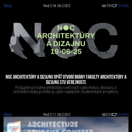
Školy
Red 2
18.06.2025
761
0
+10
-0
NOC ARCHITEKTÚRY A DIZAJNU OPÄŤ OTVORÍ BRÁNY FAKULTY ARCHITEKTÚRY A
DIZAJNU STU VEREJNOSTI.
Podujatie ponúkne prednášky svetových odborníkov, diskusiu o
architektonickej politike aj výber najlepších študentských projektov.
Školy
Red 2
11.06.2025
256
0
+10
-0