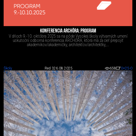
KONFERENCIA ARCHŌRA: PROGRAM
V dňoch 9.-10. októbra 2025 sa na pôde Vysokej školy výtvarných umení
uskutoční odborná konferencia ARCHŌRA, ktorá má za cieľ prepojiť
akademikov/akademičky, architektov/architektky,...
Školy
Red 3
26.08.2025
658
0
+25
-0