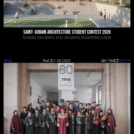
SAINT- GOBAIN ARCHITECTURE STUDENT CONTEST 2026
Výsledky národného kola obľúbenej študentskej súťaže.
Školy
Red 3
21.04.2026
1186
0
+21
-0