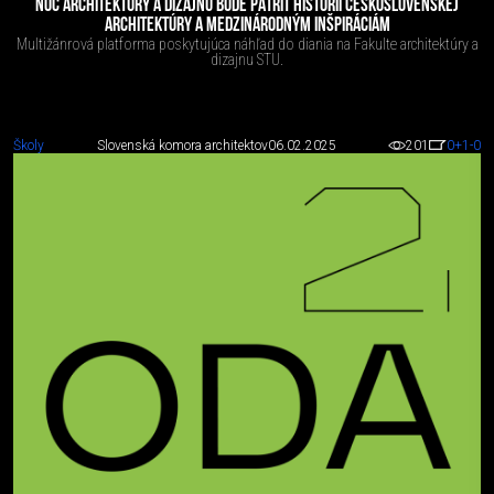
NOC ARCHITEKTÚRY A DIZAJNU BUDE PATRIŤ HISTÓRII ČESKOSLOVENSKEJ
ARCHITEKTÚRY A MEDZINÁRODNÝM INŠPIRÁCIÁM
Multižánrová platforma poskytujúca náhľad do diania na Fakulte architektúry a
dizajnu STU.
Školy
Slovenská komora architektov
06.02.2025
201
0
+1
-0