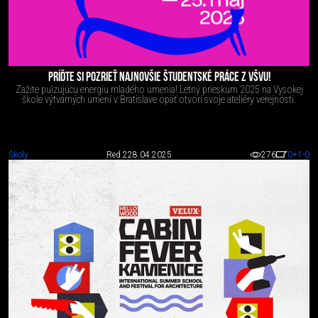
PRÍĎTE SI POZRIEŤ NAJNOVŠIE ŠTUDENTSKÉ PRÁCE Z VŠVU!
Zažite pulzujúcu energiu mladého umenia! Letný prieskum 2025 na Vysokej
škole výtvarných umení v Bratislave opäť otvorí svoje ateliéry verejnosti.
Školy
Red 2
28.04.2025
276
0
+1
-0