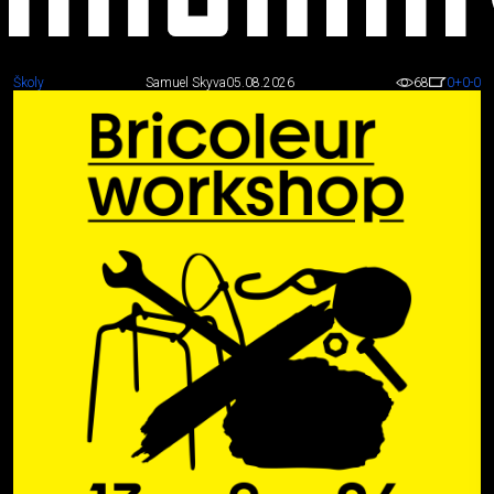
Školy
Samuel Skyva
05.08.2026
68
0
+0
-0
Školy