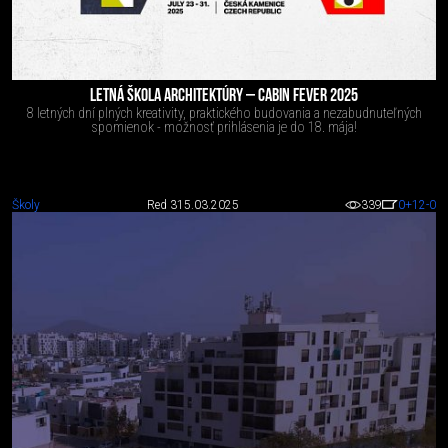
LETNÁ ŠKOLA ARCHITEKTÚRY – CABIN FEVER 2025
8 letných dní plných kreativity, praktického budovania a nezabudnuteľných
spomienok - možnosť prihlásenia je do 18. mája!
Školy
Red 3
15.03.2025
339
0
+12
-0