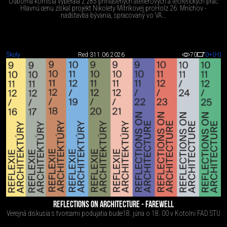
Odborná komisia vyberala z 285 prihlásených ateliérových a teoretických prác.
Hlavnú cenu získal projekt Nikolety Mitríkovej proHolz 26: Mníchov -
nadstavba bývania, spracovaný vo VA...
Školy
Red 3
11.06.2026
70
0
+0
-0
REFLECTIONS ON ARCHITECTURE - FAREWELL
Verejná diskusia s tvorcami podujatia bude18. júna o 18. 00 v Kotolni FAD STU