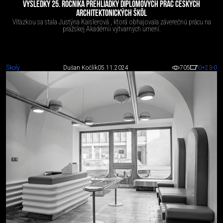
VÝSLEDKY 25. ROČNÍKA PREHLIADKY DIPLOMOVÝCH PRÁC ČESKÝCH
ARCHITEKTONICKÝCH ŠKÔL
Víťazkou sa stala Justýna Kaislerová , ktorá obhajovala záverečnú prácu na
pražskej Akadémii výtvarných umení.
Školy
Dušan Kočlík
05.11.2024
705
0
+23
-0