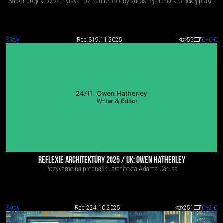
Súbor projektov zachytáva rozmanité polohy súčasnej architektonickej praxe.
Školy
Red 3
19.11.2025
55
0
+0
-0
REFLEXIE ARCHITEKTÚRY 2025 / UK: OWEN HATHERLEY
Pozývame na prednášku architekta Adama Carusa
Školy
Red 2
24.10.2025
251
0
+2
-0