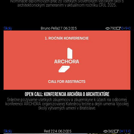
Nominácie diplomových prác zo všetkých Slovenských vysokých škôl s
architektonickým zameraním v aktuálnom ročníku CPJL 2025.
Školy
Bruno Pella
27.06.2025
792
0
+9
-0
OPEN CALL: KONFERENCIA ARCHŌRA O ARCHITEKTÚRE
Srdečne pozývame všetkých záujemcov a záujemkyne k účasti na odbornej
konferencii ARCHŌRA organizovanej Katedrou teórie a dejín umenia Vysokej
školy výtvarných umení v Bratislave.
Školy
Red 2
24.06.2025
362
0
+11
-0