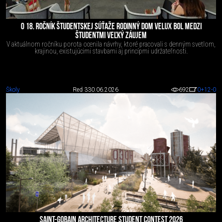
O 18. ROČNÍK ŠTUDENTSKEJ SÚŤAŽE RODINNÝ DOM VELUX BOL MEDZI
ŠTUDENTMI VEĽKÝ ZÁUJEM
V aktuálnom ročníku porota ocenila návrhy, ktoré pracovali s denným svetlom,
krajinou, existujúcimi stavbami aj princípmi udržateľnosti.
Školy
Red 3
30.06.2026
692
0
+12
-0
SAINT-GOBAIN ARCHITECTURE STUDENT CONTEST 2026