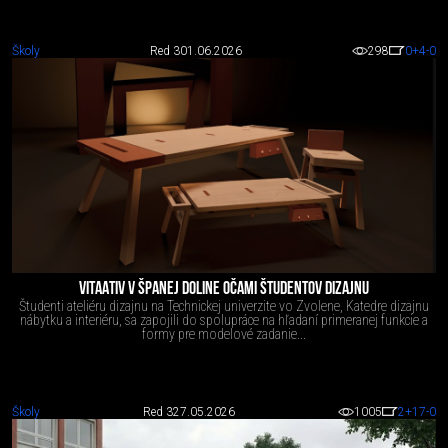
Školy
Red 3
01.06.2026
298
0
+4
-0
VITAATIV V ŠPANEJ DOLINE OČAMI ŠTUDENTOV DIZAJNU
Študenti ateliéru dizajnu na Technickej univerzite vo Zvolene, Katedre dizajnu
nábytku a interiéru, sa zapojili do spolupráce na hľadaní primeranej funkcie a
formy pre modelové zadanie...
Školy
Red 3
27.05.2026
1005
2
+17
-0