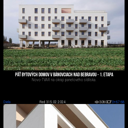
PÄŤ BYTOVÝCH DOMOV V BÁNOVCIACH NAD BEBRAVOU - 1. ETAPA
Novo-TVAR na okraji panelového sídliska.
Diela
Red 3
15.02.2024
3080
0
+67
-68