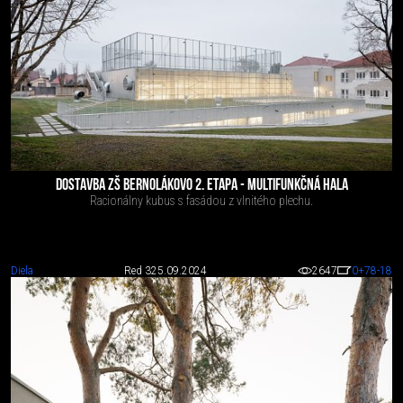
DOSTAVBA ZŠ BERNOLÁKOVO 2. ETAPA - MULTIFUNKČNÁ HALA
Racionálny kubus s fasádou z vlnitého plechu.
Diela
Red 3
25.09.2024
2647
0
+78
-18