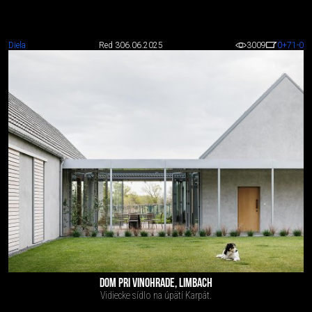
Diela
Red 3
06.06.2025
3009
0
+71
-0
DOM PRI VINOHRADE, LIMBACH
Vidiecke sídlo na úpätí Karpát.