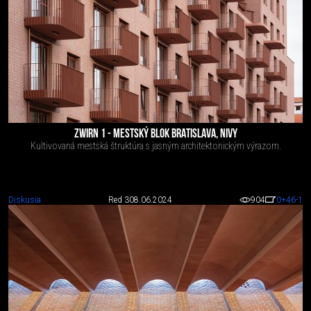
ZWIRN 1 - MESTSKÝ BLOK BRATISLAVA, NIVY
Kultivovaná mestská štruktúra s jasným architektonickým výrazom.
Diskusia
Red 3
08.06.2024
904
0
+46
-1