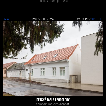
Architekti sami pre seba.
Diela
Red 3
29.03.2024
3938
0
+183
-13
DETSKÉ JASLE LEOPOLDOV
Samozrejmá vyrovnanosť.