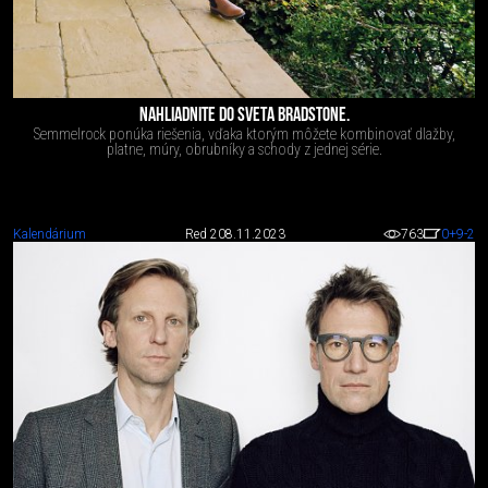
NAHLIADNITE DO SVETA BRADSTONE.
Semmelrock ponúka riešenia, vďaka ktorým môžete kombinovať dlažby,
platne, múry, obrubníky a schody z jednej série.
Kalendárium
Red 2
08.11.2023
763
0
+9
-2