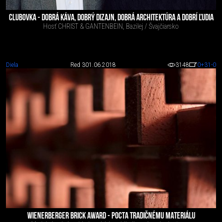
CLUBOVKA - DOBRÁ KÁVA, DOBRÝ DIZAJN, DOBRÁ ARCHITEKTÚRA A DOBRÍ ĽUDIA
Hosť CHRIST & GANTENBEIN, Bazilej / Švajčiarsko
Diela
Red 3
01.06.2018
3148
0
+31
-0
WIENERBERGER BRICK AWARD - POCTA TRADIČNÉMU MATERIÁLU