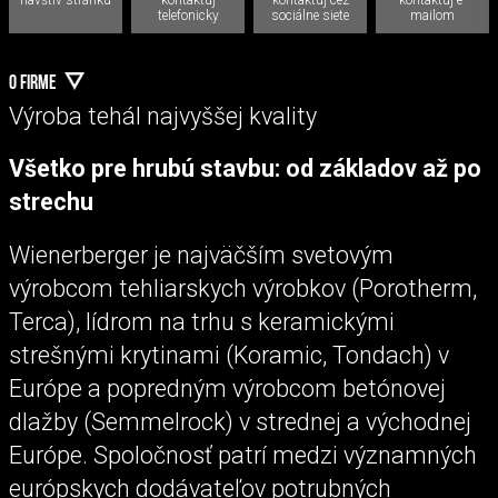
telefonicky
sociálne siete
mailom
O FIRME
Výroba tehál najvyššej kvality
Všetko pre hrubú stavbu: od základov až po
strechu
Wienerberger je najväčším svetovým
výrobcom tehliarskych výrobkov (Porotherm,
Terca), lídrom na trhu s keramickými
strešnými krytinami (Koramic, Tondach) v
Európe a popredným výrobcom betónovej
dlažby (Semmelrock) v strednej a východnej
Európe. Spoločnosť patrí medzi významných
európskych dodávateľov potrubných