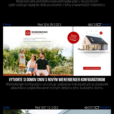
Medzinárodná architektonická prehliadka prác v dvojročnom
cykle oceňuje najlepšie diela postavené z tehly a karamickćh materiálov.
Firmy
Red 3
26.09.2023
233
0
+14
-1
VYTVORTE SI DOMOV SNOV S NOVÝM WIENERBERGER KONFIGURÁTOROM
Wienerberger konfigurátor umožňuje zadávanie individuálnych požiadaviek
zákazníka a vyšpecifikovanie rôznych detailov jeho budúceho domu.
Diela
Red 3
07.12.2022
2972
0
+50
-57