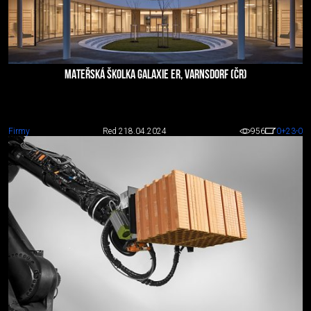
MATEŘSKÁ ŠKOLKA GALAXIE ER, VARNSDORF (ČR)
Firmy
Red 2
18.04.2024
956
0
+23
-0