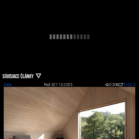
SÚVISIACE ČLÁNKY
Diela
Red 3
27.10.2025
2308
2
+52
-0