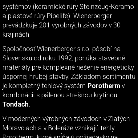
systémov (keramické rúry Steinzeug-Keramo
a plastové rúry Pipelife). Wienerberger
prevádzkuje 201 výrobných závodov v 30
krajinách.
Spoločnosť Wienerberger s.r.o. pôsobí na
Slovensku od roku 1992, ponúka stavebné
materiály pre komplexné riešenie energeticky
úspornej hrubej stavby. Základom sortimentu
je kompletný tehlový systém
Porotherm
v
kombinácii s pálenou strešnou krytinou
Tondach
.
V moderných výrobných závodoch v Zlatých
Moravciach a v Boleráze vznikajú tehly
Porotherm, ktoré spĺňajú požiadavky na