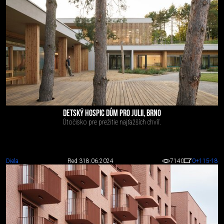
DETSKÝ HOSPIC DŮM PRO JULII, BRNO
Útočisko pre prežitie najťažších chvíľ.
Diela
Red 3
18.06.2024
7140
0
+115
-18