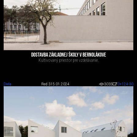
DOSTAVBA ZÁKLADNEJ ŠKOLY V BERNOLÁKOVE
Kultivovaný priestor pre vzdelávanie.
Diela
Red 3
15.01.2024
3035
0
+124
-30