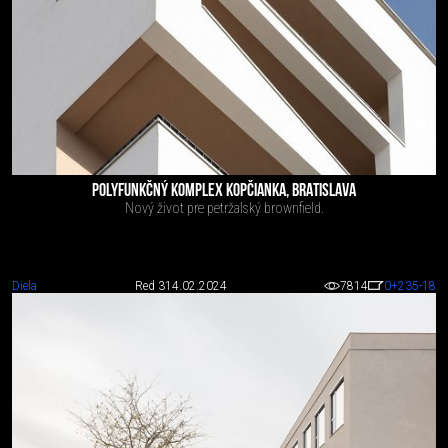
POLYFUNKČNÝ KOMPLEX KOPČIANKA, BRATISLAVA
Nový život pre petržalský brownfield.
Diela
Red 3
14.02.2024
7814
0
+235
-18