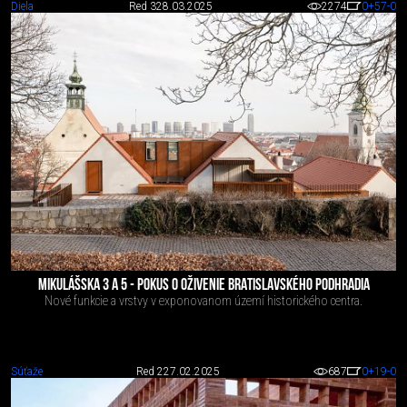
Diela
Red 3
28.03.2025
2274
0
+57
-0
MIKULÁŠSKA 3 A 5 - POKUS O OŽIVENIE BRATISLAVSKÉHO PODHRADIA
Nové funkcie a vrstvy v exponovanom území historického centra.
Súťaže
Red 2
27.02.2025
687
0
+19
-0