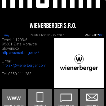
Wienerberger s.r.o.
Firmy
Žaneta Uhrecká
17.02.2017
2141
0
+1
Tehelná 1203/6
95301 Zlaté Moravce
Slovensko
http://wienerberger.sk/
E-mail:
info.sk@wienerberger.com
Tel: 0850 111 283
navštív stránku
kontaktuj
kontaktuj cez
kontaktuj e-