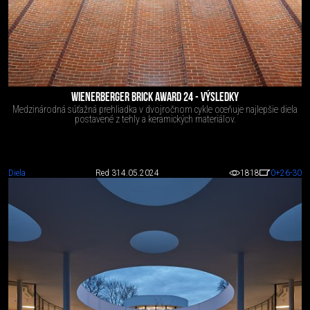
WIENERBERGER BRICK AWARD 24 - VÝSLEDKY
Medzinárodná súťažná prehliadka v dvojročnom cykle oceňuje najlepšie diela
postavené z tehly a keramických materiálov.
Diela
Red 3
14.05.2024
1818
0
+26
-30