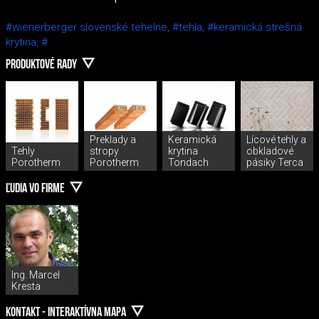
#wienerberger slovenské tehelne,
#tehla,
#keramická strešná
krytina,
#
PRODUKTOVÉ RADY
Preklady a
Keramická
Lícové tehly a
Tehly
stropy
krytina
obkladové
Porotherm
Porotherm
Tondach
pásiky Terca
ĽUDIA VO FIRME
Ing. Marcel
Kresta
KONTAKT - INTERAKTÍVNA MAPA