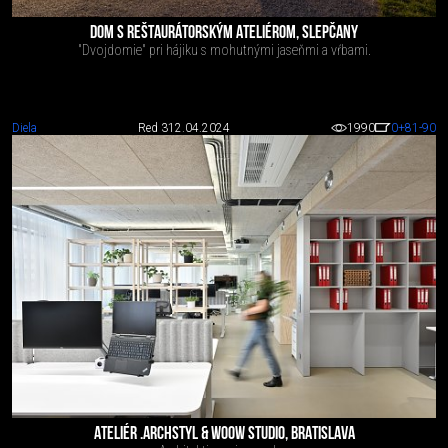
DOM S REŠTAURÁTORSKÝM ATELIÉROM, SLEPČANY
"Dvojdomie" pri hájiku s mohutnými jaseňmi a vŕbami.
Diela
Red 3
12.04.2024
1990
0
+81
-90
ATELIÉR .ARCHSTYL & WOOW STUDIO, BRATISLAVA