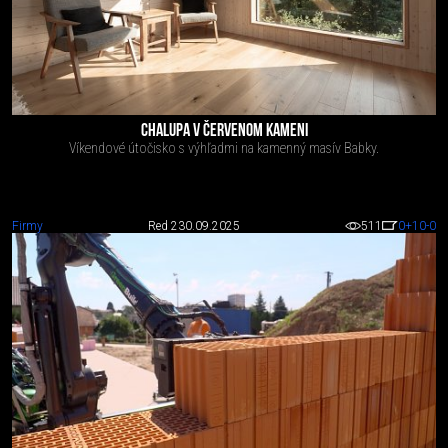
CHALUPA V ČERVENOM KAMENI
Víkendové útočisko s výhľadmi na kamenný masív Babky.
Firmy
Red 2
30.09.2025
511
0
+10
-0