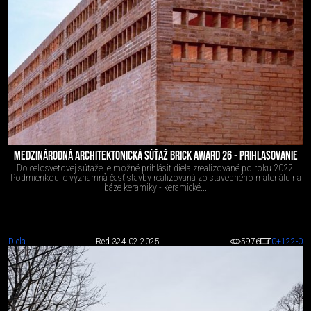
MEDZINÁRODNÁ ARCHITEKTONICKÁ SÚŤAŽ BRICK AWARD 26 - PRIHLASOVANIE
Do celosvetovej súťaže je možné prihlásiť diela zrealizované po roku 2022.
Podmienkou je významná časť stavby realizovaná zo stavebného materiálu na
báze keramiky - keramické...
Diela
Red 3
24.02.2025
5976
0
+122
-0