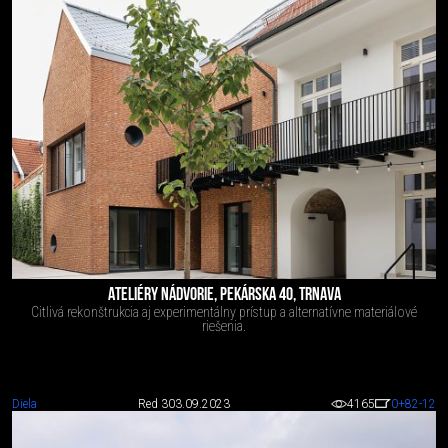
ATELIÉRY NÁDVORIE, PEKÁRSKA 40, TRNAVA
Citlivá rekonštrukcia aj experimentálny prístup a alternatívne materiálové
riešenia.
Diela
Red 3
03.09.2023
4165
0
+82
-12