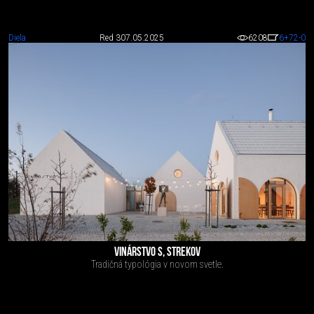
Diela
Red 3
07.05.2025
6208
6
+72
-0
VINÁRSTVO S, STREKOV
Tradičná typológia v novom svetle.