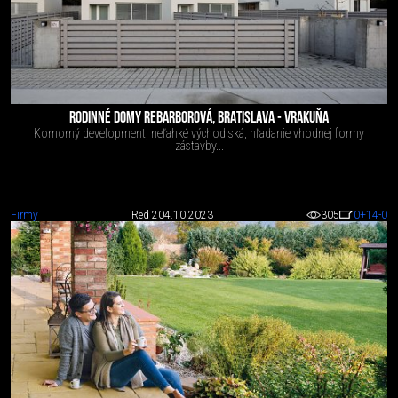
RODINNÉ DOMY REBARBOROVÁ, BRATISLAVA - VRAKUŇA
Komorný development, neľahké východiská, hľadanie vhodnej formy
zástavby...
Firmy
Red 2
04.10.2023
305
0
+14
-0