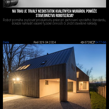
NA TRHU JE TRVALÝ NEDOSTATOK KVALITNÝCH MURÁROV. POMÔŽE
STAVEBNÍCTVU ROBOTIZÁCIA?
Robot pomáha zvyšovať produktivitu práce pri zachovaní vysokého štandardu,
dokáže nahradiť viaceré fyzické činnosti či znížiť stavebné náklady.
Diela
Red 3
29.04.2024
3728
0
+77
-66