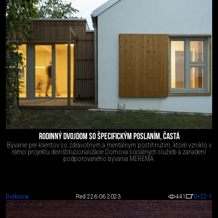
RODINNÝ DVOJDOM SO ŠPECIFICKÝM POSLANÍM, ČASTÁ
Bývanie pre klientov so zdravotným a mentálnym postihnutím, ktoré vzniklo v
rámci projektu deinštitucionalizácie Domova sociálnych služieb a zariadení
podporovaného bývania MEREMA.
Diskusia
Red 2
26.06.2023
441
0
+22
-1