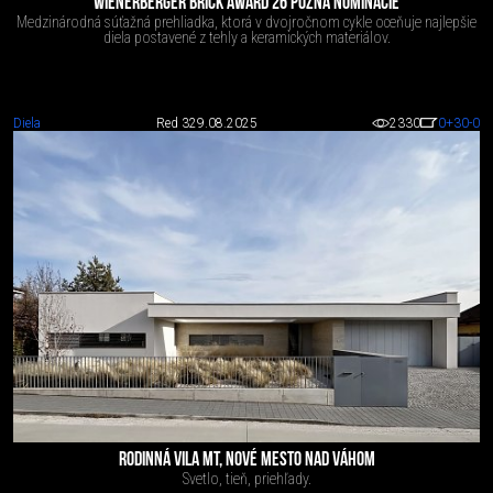
WIENERBERGER BRICK AWARD 26 POZNÁ NOMINÁCIE
Medzinárodná súťažná prehliadka, ktorá v dvojročnom cykle oceňuje najlepšie
diela postavené z tehly a keramických materiálov.
Diela
Red 3
29.08.2025
2330
0
+30
-0
RODINNÁ VILA MT, NOVÉ MESTO NAD VÁHOM
Svetlo, tieň, priehľady.