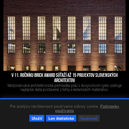
V 11. ROČNÍKU BRICK AWARD SÚŤAŽÍ AŽ 15 PROJEKTOV SLOVENSKÝCH
ARCHITEKTOV
Medzinárodná architektonická prehliadka prác v dvojročnom cykle oceňuje
najlepšie diela postavené z tehly a keramickćh materiálov.
Pre analýzu návštevnosti používame súbory cookie.
Podmienky
používania
Firmy
Red 2
10.05.2023
213
0
+16
-1
Uložiť
Len štatistické
Spravovať