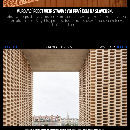
MUROVACÍ ROBOT WLTR STAVIA SVOJ PRVÝ DOM NA SLOVENSKU
Robot WLTR predstavuje moderný prístup k murovaným konštrukciám. Vďaka
automatizácii dokáže rýchlo, presne a bezpečne realizovať murované steny z
tehál Porotherm.
Diskusia
Red 3
06.10.2025
803
0
+11
-0