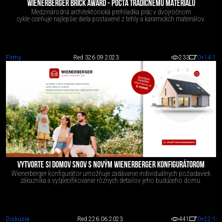
WIENERBERGER BRICK AWARD - POCTA TRADIČNÉMU MATERIÁLU
Medzinárodná architektonická prehliadka prác v dvojročnom
cykle oceňuje najlepšie diela postavené z tehly a karamickćh materiálov.
Firmy
Red 3
26.09.2023
233
0
+14
-1
VYTVORTE SI DOMOV SNOV S NOVÝM WIENERBERGER KONFIGURÁTOROM
Wienerberger konfigurátor umožňuje zadávanie individuálnych požiadaviek
zákazníka a vyšpecifikovanie rôznych detailov jeho budúceho domu.
Diskusia
Red 2
26.06.2023
441
0
+22
-1