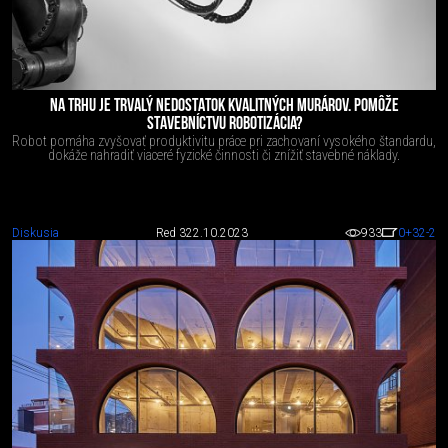
NA TRHU JE TRVALÝ NEDOSTATOK KVALITNÝCH MURÁROV. POMÔŽE
STAVEBNÍCTVU ROBOTIZÁCIA?
Robot pomáha zvyšovať produktivitu práce pri zachovaní vysokého štandardu,
dokáže nahradiť viaceré fyzické činnosti či znížiť stavebné náklady.
Diskusia
Red 3
22.10.2023
933
0
+32
-2