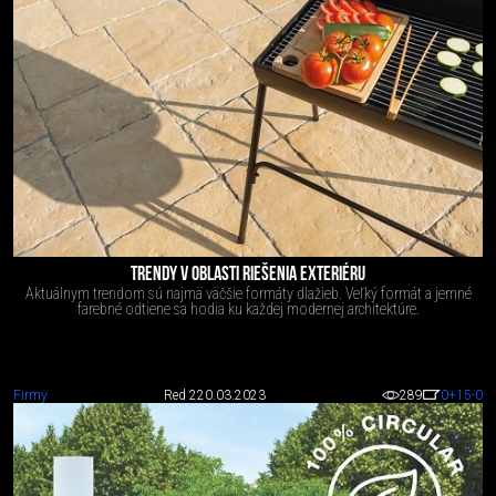
TRENDY V OBLASTI RIEŠENIA EXTERIÉRU
Aktuálnym trendom sú najmä väčšie formáty dlažieb. Veľký formát a jemné
farebné odtiene sa hodia ku každej modernej architektúre.
Firmy
Red 2
20.03.2023
289
0
+15
-0