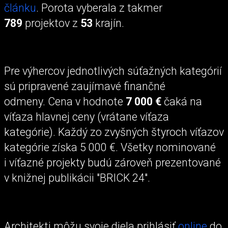
článku
. Porota vyberala z takmer
789
projektov z
53
krajín.
Pre výhercov jednotlivých súťažných kategórií
sú pripravené zaujímavé finančné
odmeny. Cena v hodnote
7 000 €
čaká na
víťaza hlavnej ceny (vrátane víťaza
kategórie). Každý zo zvyšných štyroch víťazov
kategórie získa 5 000 €. Všetky nominované
i víťazné projekty budú zároveň prezentované
v knižnej publikácii "BRICK 24".
Architekti môžu svoje diela prihlásiť
online
do