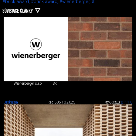
#brick award,
#brick award,
#wienerberger,
#
SÚVISIACE ČLÁNKY
Wienerberger s.r.o.
SK
Diskusia
Red 3
06.10.2025
803
0
+11
-0