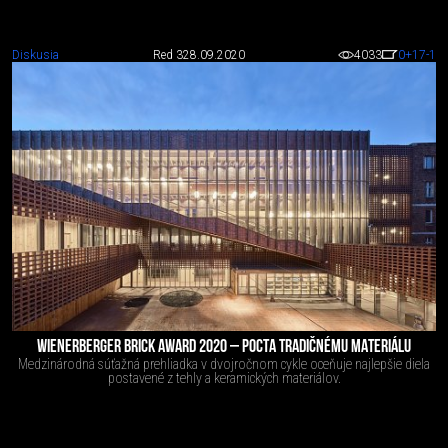
Diskusia
Red 3
28.09.2020
4033
0
+17
-1
WIENERBERGER BRICK AWARD 2020 – POCTA TRADIČNÉMU MATERIÁLU
Medzinárodná súťažná prehliadka v dvojročnom cykle oceňuje najlepšie diela
postavené z tehly a keramických materiálov.