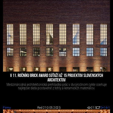
V 11. ROČNÍKU BRICK AWARD SÚŤAŽÍ AŽ 15 PROJEKTOV SLOVENSKÝCH
ARCHITEKTOV
Medzinárodná architektonická prehliadka prác v dvojročnom cykle oceňuje
najlepšie diela postavené z tehly a keramickćh materiálov.
Firmy
Red 2
10.05.2023
213
0
+16
-1