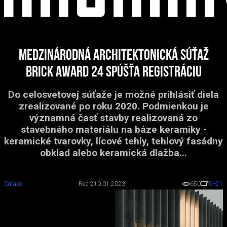
Medzinárodná architektonická súťaž
Brick Award 24 spúšťa registráciu
Do celosvetovej súťaže je možné prihlásiť diela
zrealizované po roku 2020. Podmienkou je
významná časť stavby realizovaná zo
stavebného materiálu na báze keramiky -
keramické tvarovky, lícové tehly, tehlový fasádny
obklad alebo keramická dlažba...
Súťaže
Red 2
10.01.2023
650
0
+21