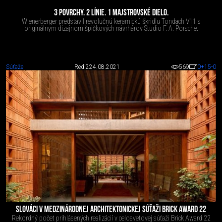
3 POVRCHY. 2 LÍNIE. 1 MAJSTROVSKÉ DIELO.
Wienerberger predstavil revolučnú keramickú škridlu Tondach V11 s
originálnym dizajnom špičkových návrhárov Studio F. A. Porsche.
Súťaže
Red 2
24.08.2021
569
0
+15
-0
SLOVÁCI V MEDZINÁRODNEJ ARCHITEKTONICKEJ SÚŤAŽI BRICK AWARD 22
Rekordný počet prihlásených realizácií v celosvetovej súťaži Brick Award 22