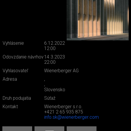
Vyhlásenie
6.12.2022
12:00
Odovzdanie návrhov
14.3.2023
22:00
Vyhlasovateľ
Wienerberger AG
Adresa
,
,
Slovensko
Druh podujatia
Súťaž
Kontakt
Wienerberger s.r.o.
+421 2 65 935 875
info.sk@wienerberger.com