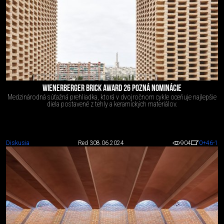
WIENERBERGER BRICK AWARD 26 POZNÁ NOMINÁCIE
Medzinárodná súťažná prehliadka, ktorá v dvojročnom cykle oceňuje najlepšie
diela postavené z tehly a keramických materiálov.
Diskusia
Red 3
08.06.2024
904
0
+46
-1