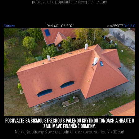
poukazuje na popularitu tehlovej architektúry
Súťaže
Red 4
01.02.2021
359
0
+13
-0
POCHVÁĽTE SA ŠIKMOU STRECHOU S PÁLENOU KRYTINOU TONDACH A HRAJTE O
ZAUJÍMAVÉ FINANČNÉ ODMENY.
Najkrajšie strechy Slovenska odmenia celkovou sumou 2 700 eur!