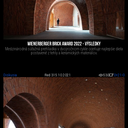
WIENERBERGER BRICK AWARD 2022 - VÝSLEDKY
Medzinárodná súťažná prehliadka v dvojročnom cykle oceňuje najlepšie diela
postavené z tehly a keramických materiálov.
Diskusia
Red 3
15.10.2021
530
0
+21
-0