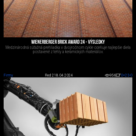
WIENERBERGER BRICK AWARD 24 - VÝSLEDKY
Medzinárodná súťažná prehliadka v dvojročnom cykle oceňuje najlepšie diela
postavené z tehly a keramických materiálov.
Firmy
Red 2
18.04.2024
956
0
+23
-0