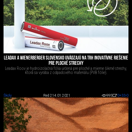
LEADAX A WIENERBERGER SLOVENSKO UVÁDZAJÚ NA TRH INOVATÍVNE RIEŠENIE
PRE PLOCHÉ STRECHY
Leadax Roov je hydroizolačná fólia určená pre ploché a mierne šikmé strechy,
ktorá sa vyrába z odpadového materiálu (PVB fólie).
Školy
Red 2
14.01.2021
995
0
+33
-0