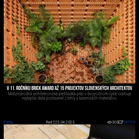
V 11. ROČNÍKU BRICK AWARD AŽ 15 PROJEKTOV SLOVENSKÝCH ARCHITEKTOV
Medzinárodná architektonická prehliadka prác v dvojročnom cykle oceňuje
najlepšie diela postavené z tehly a karamickćh materiálov.
Firmy
Red 2
25.04.2023
303
0
+10
-0