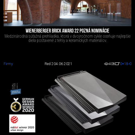
WIENERBERGER BRICK AWARD 22 POZNÁ NOMINÁCIE
Medzinárodná súťažná prehliadka, ktorá v dvojročnom cykle oceňuje najlepšie
diela postavené z tehly a keramických materiálov.
Firmy
Red 2
04.06.2021
408
0
+18
-0