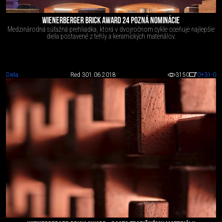
WIENERBERGER BRICK AWARD 24 POZNÁ NOMINÁCIE
Medzinárodná súťažná prehliadka, ktorá v dvojročnom cykle oceňuje najlepšie
diela postavené z tehly a keramických materiálov.
Diela
Red 3
01.06.2018
3150
0
+31
-0