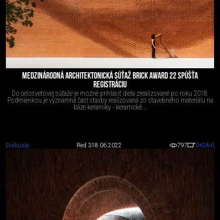
MEDZINÁRODNÁ ARCHITEKTONICKÁ SÚŤAŽ BRICK AWARD 22 SPÚŠŤA
REGISTRÁCIU
Do celosvetovej súťaže je možné prihlásiť diela zrealizované po roku 2018.
Podmienkou je významná časť stavby realizovaná zo stavebného materiálu na
báze keramiky - keramické...
Diskusia
Red 3
18.06.2022
797
0
+26
-0