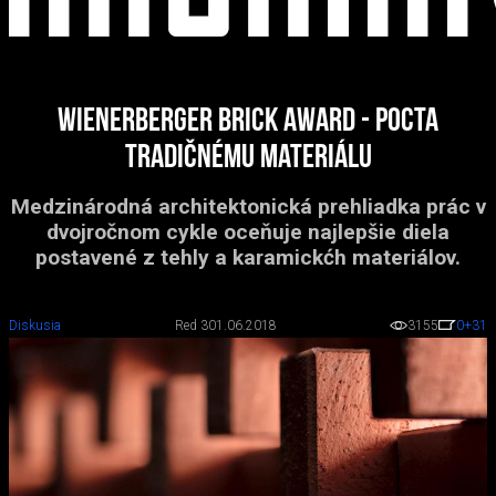
Wienerberger Brick award - pocta
tradičnému materiálu
Medzinárodná architektonická prehliadka prác v
dvojročnom cykle oceňuje najlepšie diela
postavené z tehly a karamickćh materiálov.
Diskusia
Red 3
01.06.2018
3155
0
+31