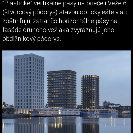
“Plastické” vertikálne pásy na priečelí Veže 6
(štvorcový pôdorys) stavbu opticky ešte viac
zoštíhľujú, zatiaľ čo horizontálne pásy na
fasáde druhého vežiaka zvýrazňujú jeho
obdĺžnikový pôdorys.