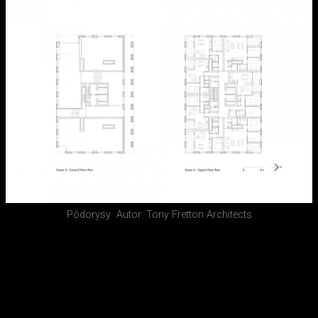
Pôdorysy
Autor: Tony Fretton Architects