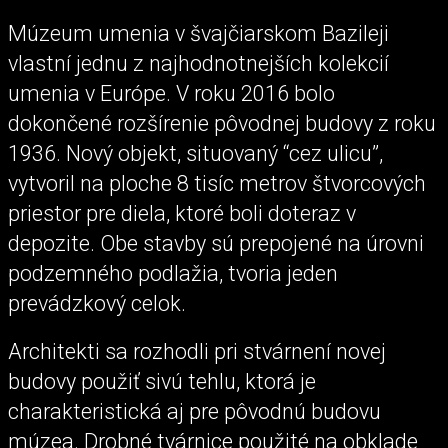
Múzeum umenia v švajčiarskom Bazileji
vlastní jednu z najhodnotnejších kolekcií
umenia v Európe. V roku 2016 bolo
dokončené rozšírenie pôvodnej budovy z roku
1936. Nový objekt, situovaný “cez ulicu”,
vytvoril na ploche 8 tisíc metrov štvorcových
priestor pre diela, ktoré boli doteraz v
depozite. Obe stavby sú prepojené na úrovni
podzemného podlažia, tvoria jeden
prevádzkový celok.
Architekti sa rozhodli pri stvárnení novej
budovy použiť sivú tehlu, ktorá je
charakteristická aj pre pôvodnú budovu
múzea. Drobné tvárnice použité na obklade