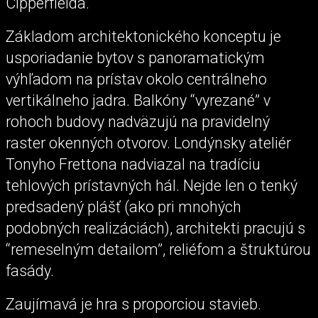
Cipperfielda.
Základom architektonického konceptu je
usporiadanie bytov s panoramatickým
výhľadom na prístav okolo centrálneho
vertikálneho jadra. Balkóny “vyrezané” v
rohoch budovy nadväzujú na pravidelný
raster okenných otvorov. Londýnsky ateliér
Tonyho Frettona nadviazal na tradíciu
tehlových prístavných hál. Nejde len o tenký
predsadený plášť (ako pri mnohých
podobných realizáciách), architekti pracujú s
“remeselným detailom”, reliéfom a štruktúrou
fasády.
Zaujímavá je hra s proporciou stavieb.