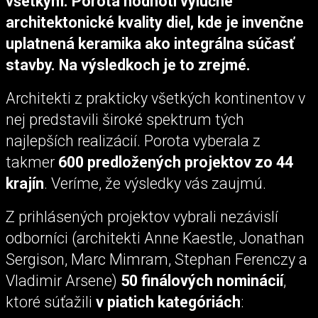
všetkým. Porota hodnotí výlučne
architektonické kvality diel, kde je invenčne
uplatnená keramika ako integrálna súčasť
stavby. Na výsledkoch je to zrejmé.
Architekti z prakticky všetkých kontinentov v
nej predstavili široké spektrum tých
najlepších realizácií. Porota vyberala z
takmer
600 predložených projektov zo 44
krajín
. Veríme, že výsledky vás zaujmú.
Z prihlásených projektov vybrali nezávislí
odborníci (architekti Anne Kaestle, Jonathan
Sergison, Marc Mimram, Stephan Ferenczy a
Vladimir Arsene)
50 finálových nominácií
,
ktoré súťažili
v piatich kategóriách
: