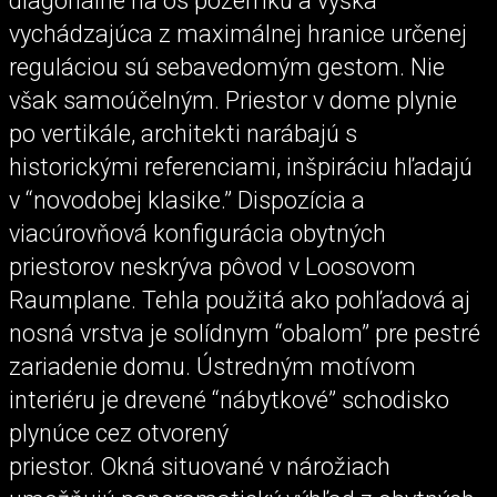
diagonálne na os pozemku a výška
vychádzajúca z maximálnej hranice určenej
reguláciou sú sebavedomým gestom. Nie
však samoúčelným. Priestor v dome plynie
po vertikále, architekti narábajú s
historickými referenciami, inšpiráciu hľadajú
v “novodobej klasike.” Dispozícia a
viacúrovňová konfigurácia obytných
priestorov neskrýva pôvod v Loosovom
Raumplane. Tehla použitá ako pohľadová aj
nosná vrstva je solídnym “obalom” pre pestré
zariadenie domu. Ústredným motívom
interiéru je drevené “nábytkové” schodisko
plynúce cez otvorený
priestor. Okná situované v nárožiach