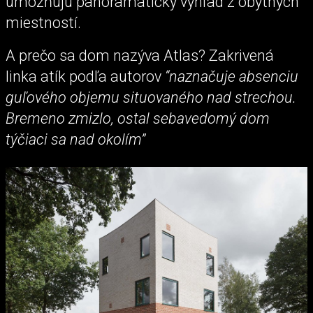
umožňujú panoramatický výhľad z obytných
miestností.
A prečo sa dom nazýva Atlas? Zakrivená
linka atík podľa autorov
“naznačuje absenciu
guľového objemu situovaného nad strechou.
Bremeno zmizlo, ostal sebavedomý dom
týčiaci sa nad okolím”