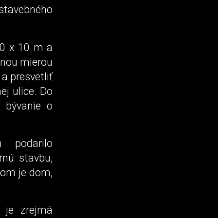
 stavebného
0 x 10 m a
mnou mierou
a presvetliť
ej ulice. Do
e bývanie o
 podarilo
rnú stavbu,
kom je dom,
 je zrejmá