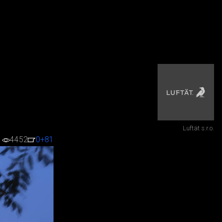
Luftät s.r.o.
4452
0
+81