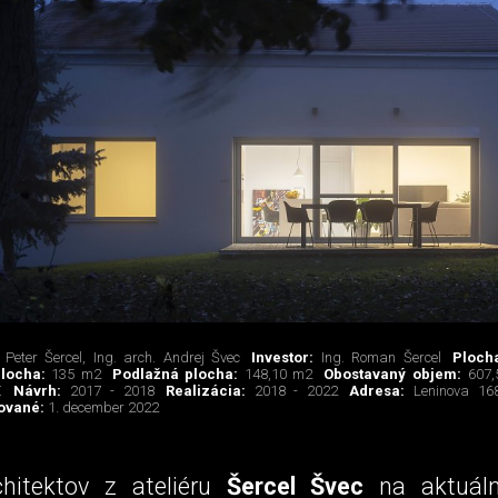
. Peter Šercel, Ing. arch. Andrej Švec
Investor:
Ing. Roman Šercel
Ploch
plocha:
135 m2
Podlažná plocha:
148,10 m2
Obostavaný objem:
607,
€
Návrh:
2017 - 2018
Realizácia:
2018 - 2022
Adresa:
Leninova 16
ované:
1. december 2022
hitektov z ateliéru
Šercel Švec
na aktuáln