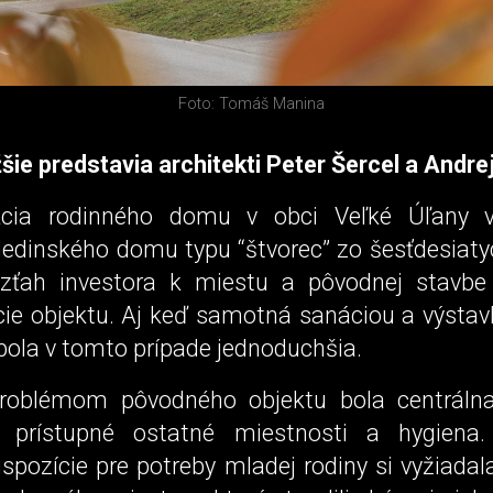
Foto: Tomáš Manina
žšie predstavia architekti Peter Šercel a Andre
kcia rodinného domu v obci Veľké Úľany 
dedinského domu typu “štvorec” zo šesťdesiaty
Vzťah investora k miestu a pôvodnej stavbe 
cie objektu. Aj keď samotná sanáciou a výsta
bola v tomto prípade jednoduchšia.
roblémom pôvodného objektu bola centráln
li prístupné ostatné miestnosti a hygiena.
spozície pre potreby mladej rodiny si vyžiadal