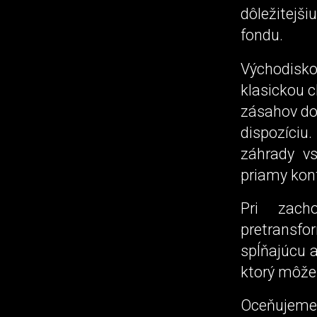
dôležitejš
fondu.
Východisk
klasickou 
zásahov do 
dispozíciu.
záhrady vs
priamy kon
Pri zach
pretransfo
spĺňajúcu 
ktorý môže 
Oceňujeme