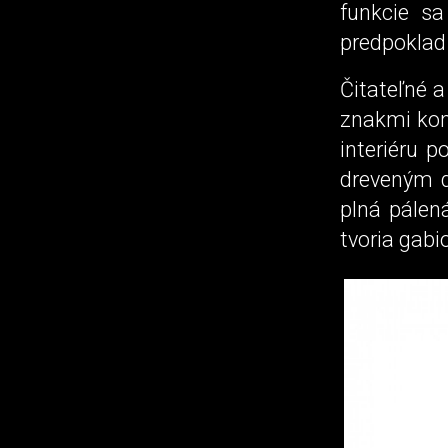
funkcie sa
predpoklad 
Čitateľné a
znakmi kom
interiéru p
dreveným d
plná pálen
tvoria gab