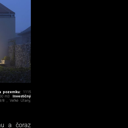
a pozemku:
1115
50 m3
Investičný
8/8 , Veľké Úľany,
u a čoraz