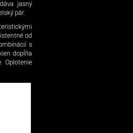
 dáva jasný
lský pár.
teristickými
istentné od
kombinácií s
kien dopĺňa
. Oplotenie