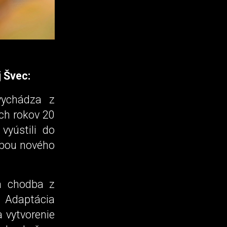
j Švec:
vychádza z
ch rokov 20
vyústili do
vbou nového
a chodba z
 Adaptácia
a vytvorenie