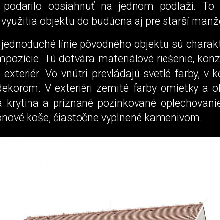
 podarilo obsiahnuť na jednom podlaží. To
využitia objektu do budúcna aj pre starší manže
 jednoduché línie pôvodného objektu sú charak
pozície. Tú dotvára materiálové riešenie, konz
o exteriér. Vo vnútri prevládajú svetlé farby, v 
ekorom. V exteriéri zemité farby omietky a o
á krytina a priznané pozinkované oplechovanie
ionové koše, čiastočne vyplnené kamenivom.