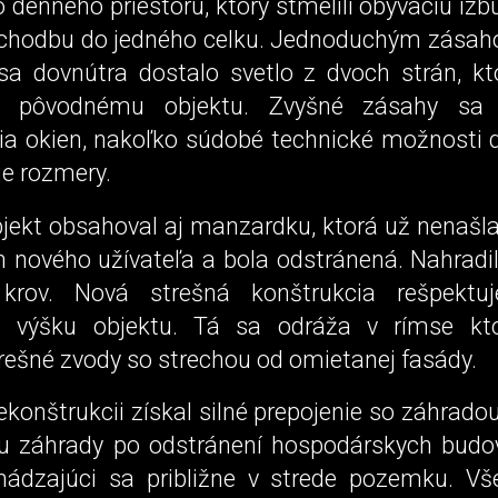
 denného priestoru, ktorý stmelili obývaciu iz
 chodbu do jedného celku. Jednoduchým zásah
 sa dovnútra dostalo svetlo z dvoch strán, kt
t pôvodnému objektu. Zvyšné zásahy sa 
ia okien, nakoľko súdobé technické možnosti d
ie rozmery.
jekt obsahoval aj manzardku, ktorá už nenašla
h nového užívateľa a bola odstránená. Nahradil
 krov. Nová strešná konštrukcia rešpektu
 výšku objektu. Tá sa odráža v rímse kto
rešné zvody so strechou od omietanej fasády.
ekonštrukcii získal silné prepojenie so záhrado
 záhrady po odstránení hospodárskych budov
hádzajúci sa približne v strede pozemku. Vš