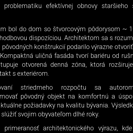
iu problematiku efektívnej obnovy staršieho
om bol do dom so štvorcovým pôdorysom ~ 1
chodbovou dispozíciou. Architektom sa s rozu
pôvodných konštrukcií podarilo výrazne otvoriť 
 Kompaktná uličná fasáda tvorí bariéru od rušn
tupuje otvorená denná zóna, ktorá rozširuj
takt s exteriérom.
ovaní striedmeho rozpočtu sa autorom
rmovať pôvodný objekt na komfortnú a úspo
aktuálne požiadavky na kvalitu bývania. Výsled
slúžiť svojim obyvateľom dlhé roky.
 primeranosť architektonického výrazu, kde