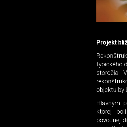
Projekt bli
Rekonštru
typického 
storočia. 
rekonštruk
objektu by 
Hlavným p
ktorej bo
pôvodnej di