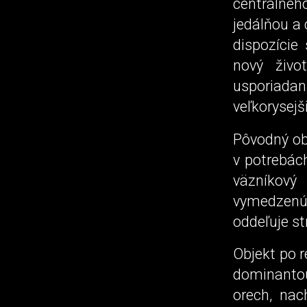
centrálneho
jedálňou a
dispozície
nový živo
usporiadan
veľkorysejš
Pôvodný ob
v potrebác
väzníkový
vymedzenú
oddeľuje st
Objekt po r
dominantou
orech, nac