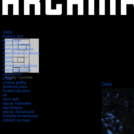
Všetko
Rodinný dom
Bytový dom
Občianska stavba
Priemyselná stavba
Rekonštrukcia a obnova
Interiér
Exteriér
Záhradná architektúra
Krajinárska tvorba
Urbanizmus
Regály + postele
Dizajn
Umenie, grafika
Diela
Teoretická práca
Študentská práca
Iné
Vložiť dielo
Najviac hodnotené
Najčítanejšie
Najviac diskutované
Posledné komentované
Zobraziť na mape