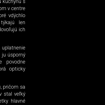
bu kuchyňu s
om v centre
oré vdýchlo
týkajú len
ovoľujú ich
 uplatnenie
 ju úsporný
je povodne
rá opticky
u, pričom sa
 stal veľký
etky hlavné