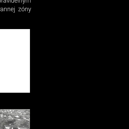
pravidelným
rannej zóny