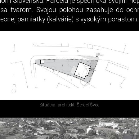
om Slovensku. Parcela je špecifická svojím ne
sa tvarom. Svojou polohou zasahuje do och
becnej pamiatky (kalvárie) s vysokým porastom.
Situácia
architekti Šercel Švec