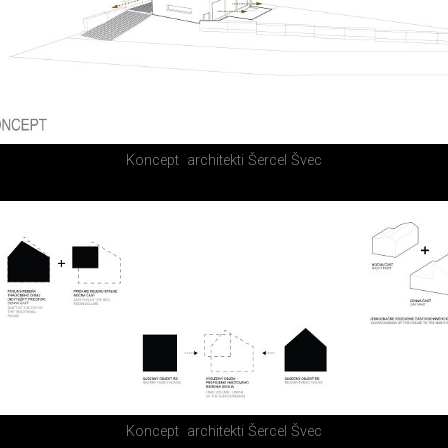
Koncept
architekti Šercel Švec
Koncept
architekti Šercel Švec