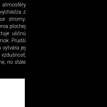
 atmosféry
vychádza z
ce stromy.
nia plochej
tuje uličnú
emok. Prudší
vytvára jej
 vzdušnosť,
e, no stále