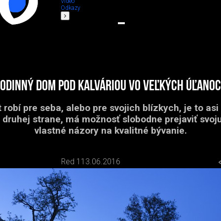
Video
Odkazy
odinný dom pod kalváriou vo Veľkých Úľano
 robí pre seba, alebo pre svojich blízkych, je to asi
 druhej strane, má možnosť slobodne prejaviť svoj
vlastné názory na kvalitné bývanie.
Red 1
13.06.2016