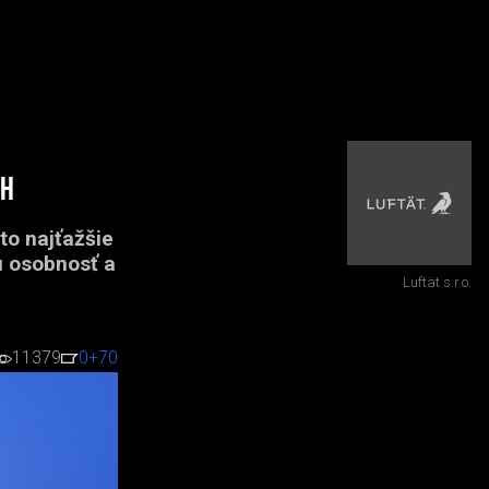
ch
 to najťažšie
u osobnosť a
Luftät s.r.o.
11379
0
+70