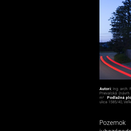
Autori:
Ing. arch. 
Prievalská (návrh
m²
Podlažná pl
ulica 1585/40, Veľk
Pozemok 