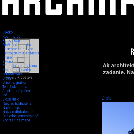
Všetko
Rodinný dom
Bytový dom
Občianska stavba
Priemyselná stavba
R
Rekonštrukcia a obnova
Interiér
Exteriér
Ak architekt
Záhradná architektúra
Krajinárska tvorba
zadanie. Na
Urbanizmus
Regály + postele
Dizajn
Umenie, grafika
Teoretická práca
Študentská práca
Iné
Diela
Vložiť dielo
Najviac hodnotené
Najčítanejšie
Najviac diskutované
Posledné komentované
Zobraziť na mape