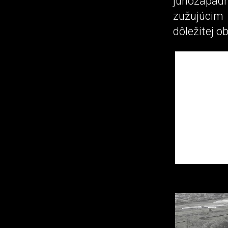
juhozápadn
zužujúcim 
dôležitej o