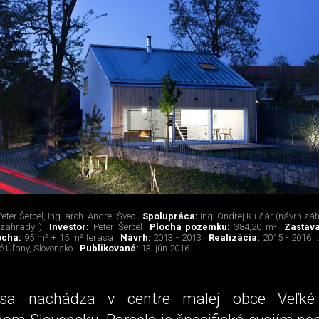
Peter Šercel, Ing. arch. Andrej Švec
Spolupráca:
Ing. Ondrej Klučár (návrh záh
 záhrady )
Investor:
Peter Šercel
Plocha pozemku:
384,20 m²
Zastav
ocha:
95 m² + 15 m² terasa
Návrh:
2013 - 2013
Realizácia:
2015 - 2016
é Úľany, Slovensko
Publikované:
13. jún 2016
sa nachádza v centre malej obce Veľké