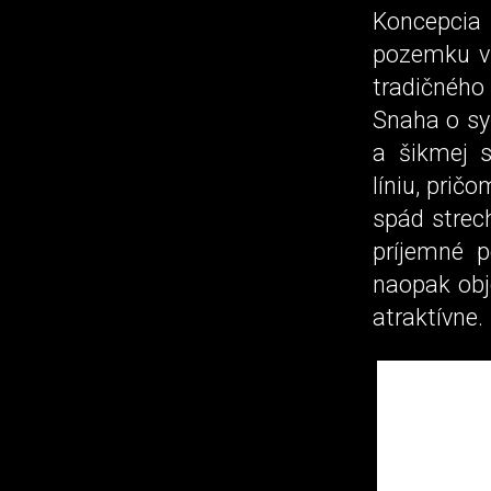
Koncepcia
pozemku v
tradičnéh
Snaha o sy
a šikmej s
líniu, prič
spád strec
príjemné p
naopak obj
atraktívne.