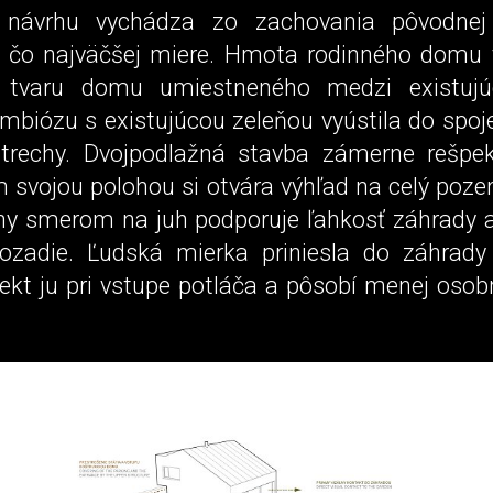
 návrhu vychádza zo zachovania pôvodnej
 čo najväčšej miere. Hmota rodinného domu 
o tvaru domu umiestneného medzi existujú
mbiózu s existujúcou zeleňou vyústila do spoje
trechy. Dvojpodlažná stavba zámerne rešpek
om svojou polohou si otvára výhľad na celý poz
hy smerom na juh podporuje ľahkosť záhrady a 
ozadie. Ľudská mierka priniesla do záhrady
ekt ju pri vstupe potláča a pôsobí menej osobn