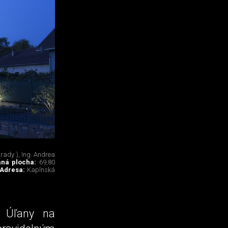
rady ), Ing. Andrea
aná plocha:
69,80
Adresa:
Kaplnská
 Úľany na