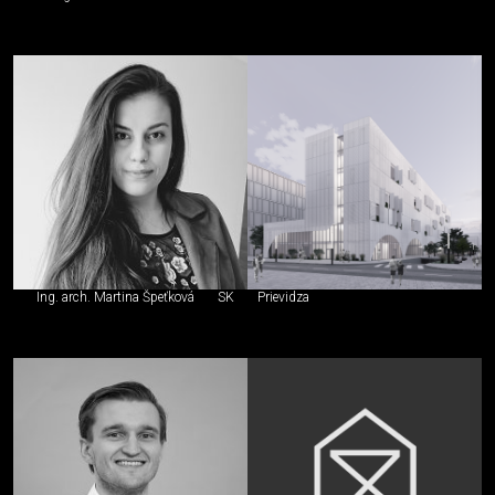
Ing. arch. Martina Špeťková
SK
Prievidza