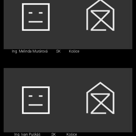
Ing. Melinda Murárová
SK
Košice
Ing. Ivan Puškáš
SK
Košice