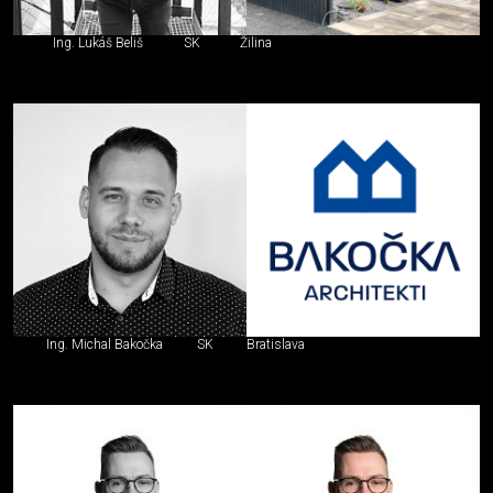
Ing. Lukáš Beliš
SK
Žilina
Ing. Michal Bakočka
SK
Bratislava