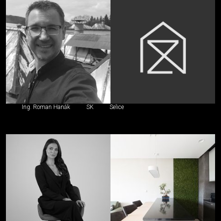
Ing. Roman Hanák
SK
Selice