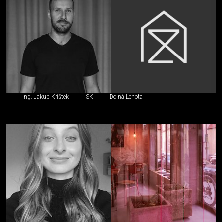
Ing. Jakub Krištek
SK
Dolná Lehota