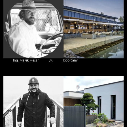
Ing. Marek Mečár
SK
Topoľčany