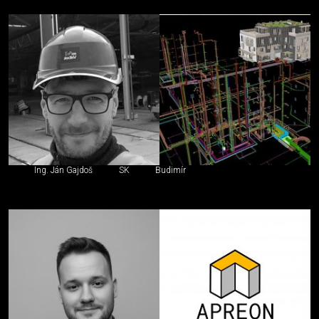
Ing. Ján Gajdoš
SK
Budimír