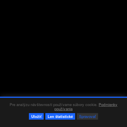
Pre analýzu návštevnosti používame súbory cookie.
Podmienky
používania
Uložiť
Len štatistické
Spravovať