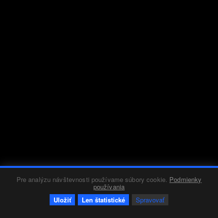
Pre analýzu návštevnosti používame súbory cookie.
Podmienky
používania
Uložiť
Len štatistické
Spravovať