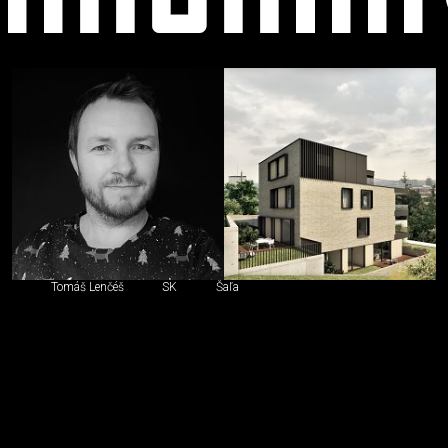
Stavebný
inžinier,
iný
špecialista
Tomáš Lenčéš
SK
Šaľa