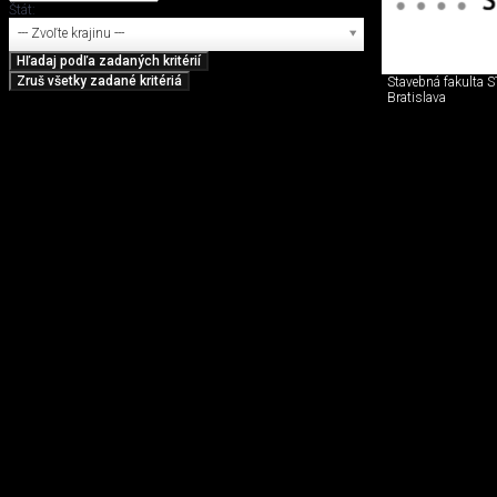
Štát:
--- Zvoľte krajinu ---
Stavebná fakulta 
Bratislava