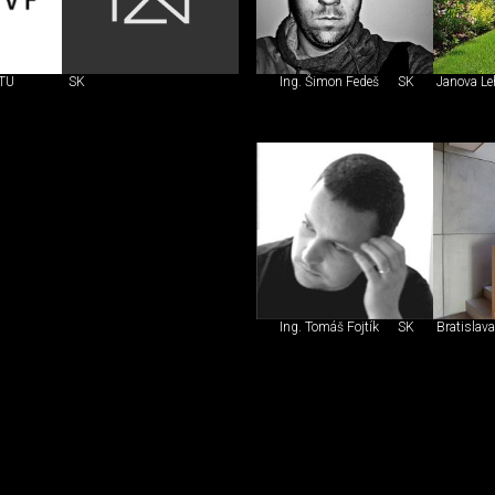
STU
SK
Ing. Šimon Fedeš
SK
Janova Le
Ing. Tomáš Fojtík
SK
Bratislava