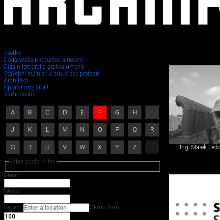
Všetko
Dodávatelia produktov a riešení
Dizajn fotografia grafika umenie
Stavebný
Stavební inžinieri a súvisiace profesie
Architekti
Upraviť môj profil
inžinier,
Vložiť osobu
iný
A
B
C
D
E
F
G
H
I
špecialista
J
K
L
M
N
O
P
Q
R
S
T
U
V
W
X
Y
Z
Ing. Marek Fedo
Výber podľa kritérií
Meno:
Mesto:
Región:
Okruh (km):