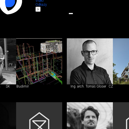
Video
Odkazy
š
SK
Budimír
Ing. arch. Tomáš Gloser
CZ