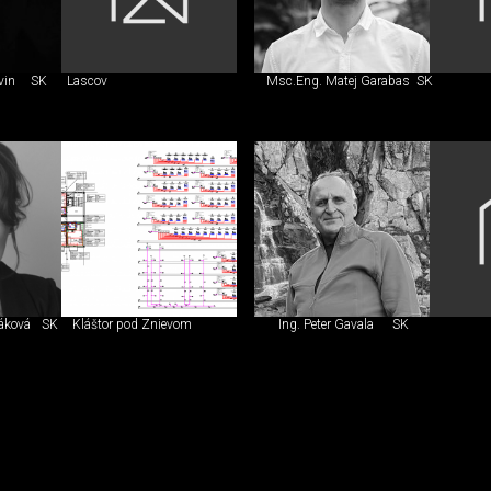
vin
SK
Lascov
Msc.Eng. Matej Garabas
SK
šáková
SK
Kláštor pod Znievom
Ing. Peter Gavala
SK