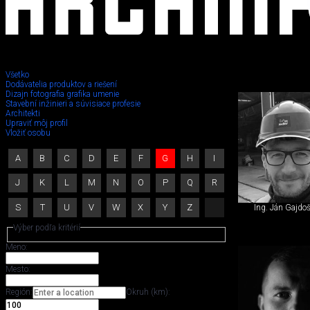
Všetko
Dodávatelia produktov a riešení
Dizajn fotografia grafika umenie
Stavebný
Stavební inžinieri a súvisiace profesie
Architekti
Upraviť môj profil
inžinier,
Vložiť osobu
iný
A
B
C
D
E
F
G
H
I
špecialista
J
K
L
M
N
O
P
Q
R
S
T
U
V
W
X
Y
Z
Ing. Ján Gajdo
Výber podľa kritérií
Meno:
Mesto:
Región:
Okruh (km):