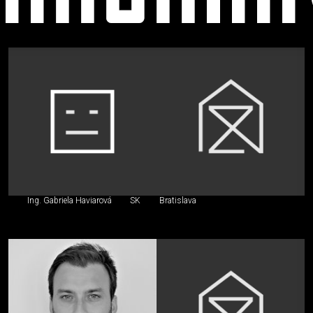
Stavebný
inžinier,
iný
špecialista
Ing. Gabriela Haviarová
SK
Bratislava