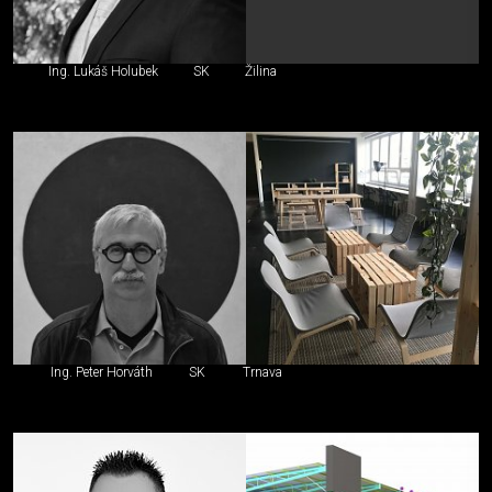
Ing. Lukáš Holubek
SK
Žilina
Ing. Peter Horváth
SK
Trnava