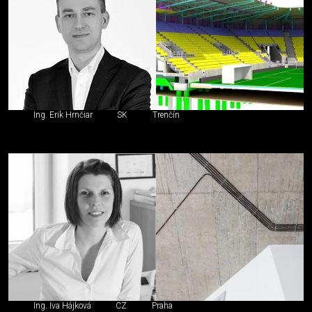
Ing. Erik Hrnčiar
SK
Trenčín
Ing. Iva Hájková
CZ
Praha