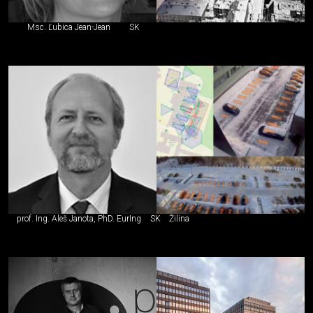
Msc. Ľubica Jean-Jean
SK
prof. Ing. Aleš Janota, PhD. EurIng
SK
Žilina