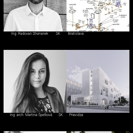
Ing. Radovan Straňanek
SK
Bratislava
Ing. arch. Martina Špeťková
SK
Prievidza