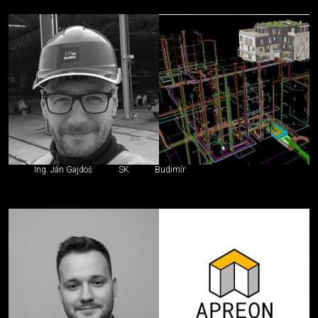
Ing. Ján Gajdoš
SK
Budimír