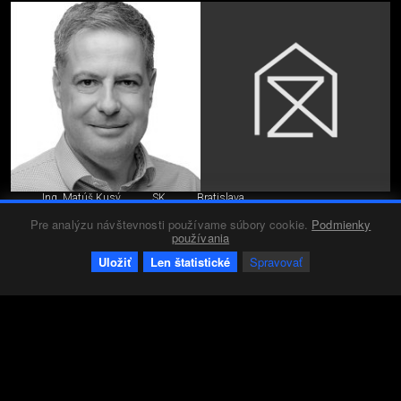
Ing. Matúš Kusý
SK
Bratislava
Pre analýzu návštevnosti používame súbory cookie.
Podmienky
používania
Uložiť
Len štatistické
Spravovať