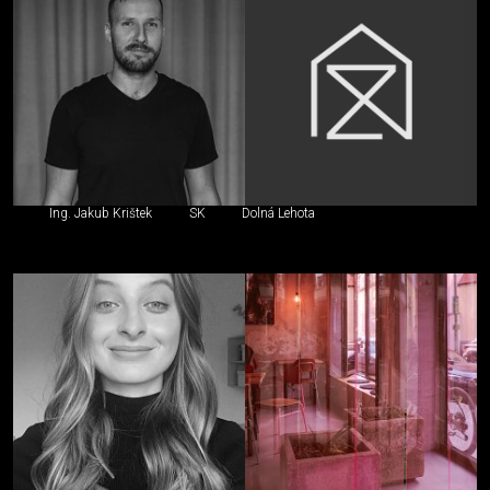
Ing. Jakub Krištek
SK
Dolná Lehota