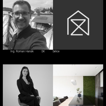
Ing. Roman Hanák
SK
Selice