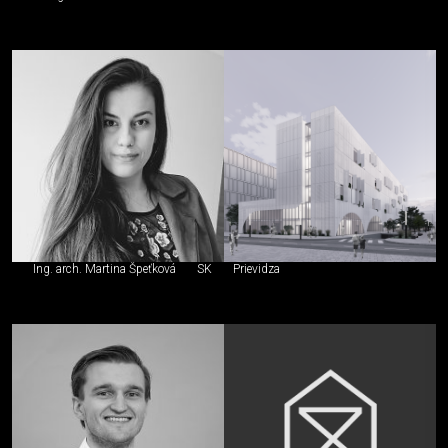
Ing. arch. Martina Špeťková
SK
Prievidza