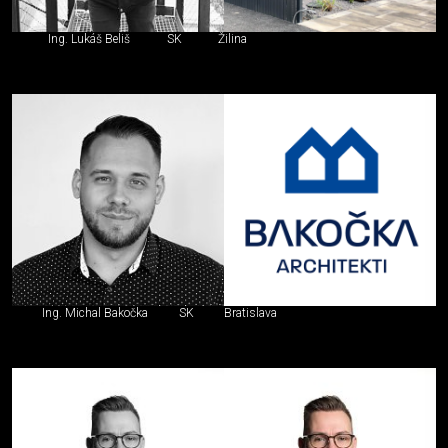
Ing. Lukáš Beliš
SK
Žilina
Ing. Michal Bakočka
SK
Bratislava