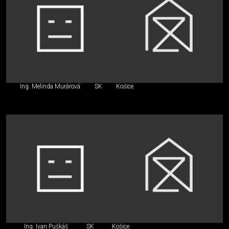
Ing. Melinda Murárová
SK
Košice
Ing. Ivan Puškáš
SK
Košice