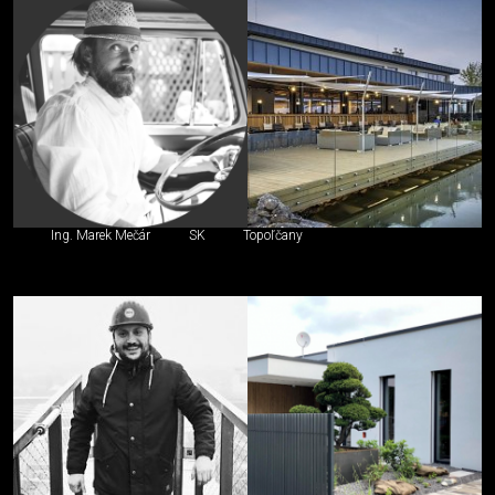
Ing. Marek Mečár
SK
Topoľčany