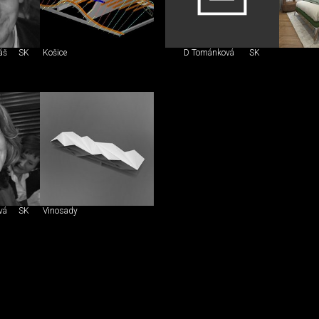
áš
SK
Košice
D Tománková
SK
ová
SK
Vinosady