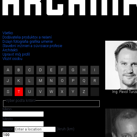
Všetko
Dodávatelia produktov a riešení
Dizajn fotografia grafika umenie
Stavebný
Stavební inžinieri a súvisiace profesie
Architekti
Upraviť môj profil
inžinier,
Vložiť osobu
iný
A
B
C
D
E
F
G
H
I
špecialista
J
K
L
M
N
O
P
Q
R
S
T
U
V
W
X
Y
Z
Ing. Pavol Turz
Výber podľa kritérií
Meno:
Mesto:
Región:
Okruh (km):