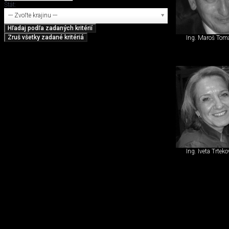
Štát:
--- Zvoľte krajinu ---
Ing. Maroš Tom
Ing. Iveta Trtek