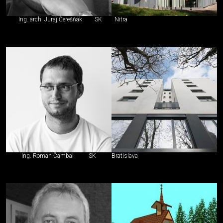
Ing. arch. Juraj Čerešňák
SK
Nitra
Ing. Roman Čambal
SK
Bratislava