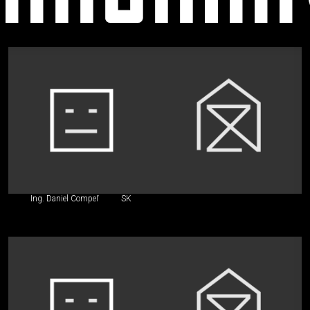
Stavebný
inžinier,
iný
špecialista
Ing. Daniel Compeľ
SK