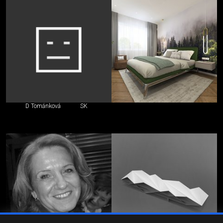
D Tománková
SK