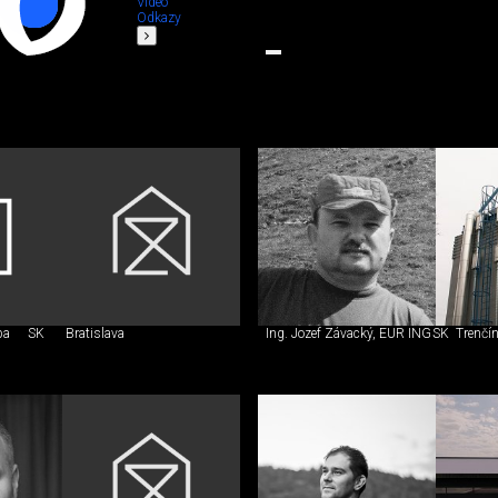
Video
Odkazy
pa
SK
Bratislava
Ing. Jozef Závacký, EUR ING
SK
Trenčí