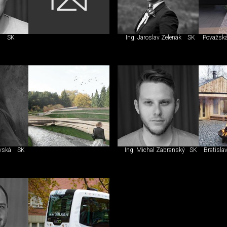
SK
Ing. Jaroslav Zelenák
SK
Považská
ovská
SK
Ing. Michal Zabranský
SK
Bratisla