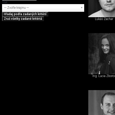
Štát:
--- Zvoľte krajinu ---
Lukáš Zachar
Ing. Lucia Zbor