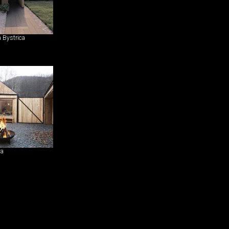
 Bystrica
va