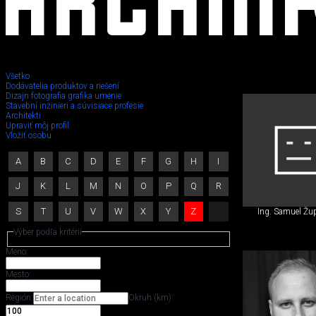
Všetko
Dodávatelia produktov a riešení
Dizajn fotografia grafika umenie
Stavebný
Stavební inžinieri a súvisiace profesie
Architekti
Upraviť môj profil
inžinier,
Vložiť osobu
iný
A
B
C
D
E
F
G
H
I
špecialista
J
K
L
M
N
O
P
Q
R
S
T
U
V
W
X
Y
Z
Ing. Samuel Žu
Výber podľa kritérií
Meno:
Mesto:
Región:
Okruh (km):