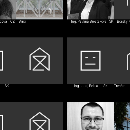
icová
CZ
Brno
Ing. Pavlína Bresťáková
SK
Borský 
SK
Ing. Juraj Belica
SK
Trenčín