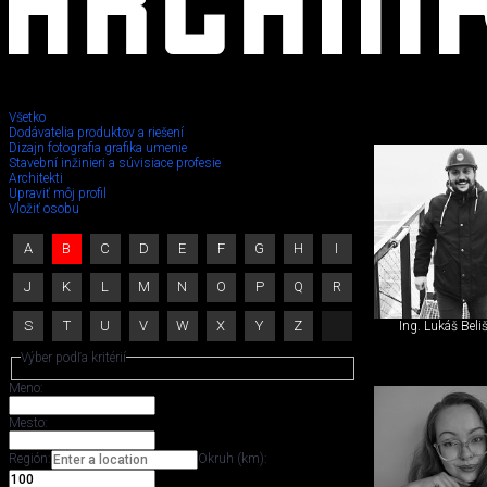
Všetko
Dodávatelia produktov a riešení
Dizajn fotografia grafika umenie
Stavebný
Stavební inžinieri a súvisiace profesie
Architekti
Upraviť môj profil
inžinier,
Vložiť osobu
iný
A
B
C
D
E
F
G
H
I
špecialista
J
K
L
M
N
O
P
Q
R
S
T
U
V
W
X
Y
Z
Ing. Lukáš Beli
Výber podľa kritérií
Meno:
Mesto:
Región:
Okruh (km):