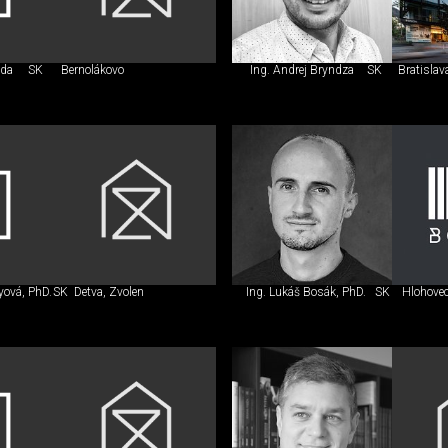
uda
SK
Bernolákovo
Ing. Andrej Bryndza
SK
Bratislav
yová, PhD.
SK
Detva, Zvolen
Ing. Lukáš Bosák, PhD.
SK
Hlohove