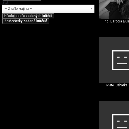
Štát:
--- Zvoľte krajinu ---
Ing. Barbora Bul
Matej Beharka