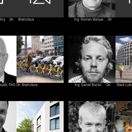
líny
SK
Bratislava
Ing. Roman Bányai
SK
Bezák, PhD.
SK
Bratislava
Ing. Daniel Bucko
SK
Stará Ľub