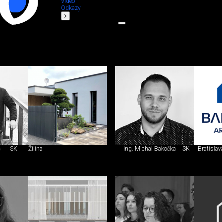
Video
Odkazy
š
SK
Žilina
Ing. Michal Bakočka
SK
Bratislav