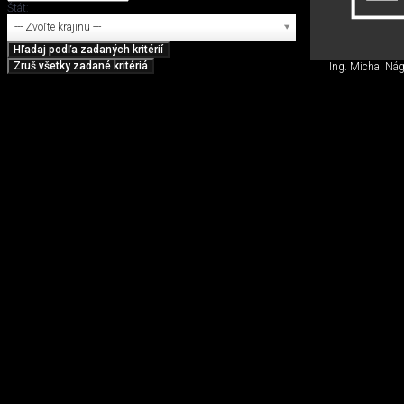
Štát:
--- Zvoľte krajinu ---
Ing. Michal Nág