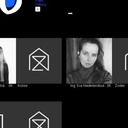
Video
Odkazy
otná
SK
Košice
Ing. Eva Niederlandová
SK
Zvolen