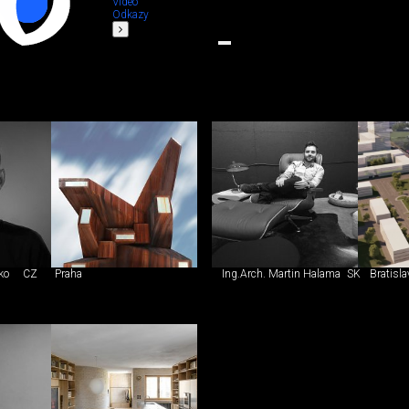
Video
Odkazy
ko
CZ
Praha
Ing.Arch. Martin Halama
SK
Bratisla