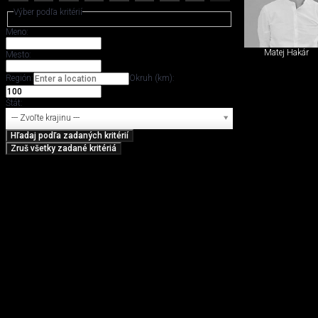
Výber podľa kritérií
Meno:
Matej Hakár
Mesto:
Región:
Okruh (km):
Štát:
--- Zvoľte krajinu ---