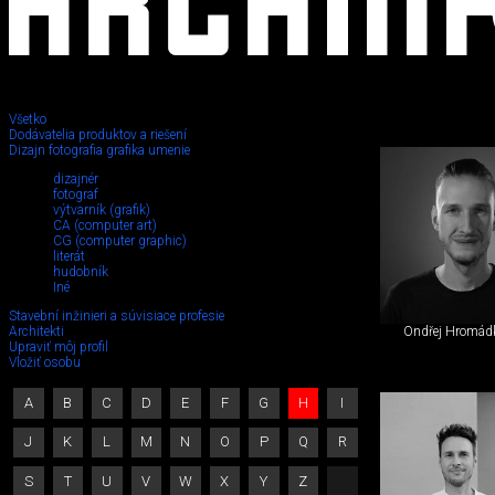
Všetko
Dodávatelia produktov a riešení
Dizajn fotografia grafika umenie
fotograf
dizajnér
fotograf
výtvarník (grafik)
CA (computer art)
CG (computer graphic)
literát
hudobník
Iné
Stavební inžinieri a súvisiace profesie
Architekti
Ondřej Hromád
Upraviť môj profil
Vložiť osobu
A
B
C
D
E
F
G
H
I
J
K
L
M
N
O
P
Q
R
S
T
U
V
W
X
Y
Z