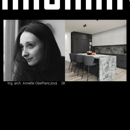
výtvarník
(grafik)
Ing. arch. Annette Oberfranczová
SK