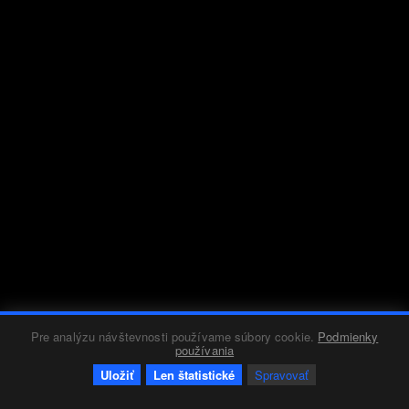
Pre analýzu návštevnosti používame súbory cookie.
Podmienky
používania
Uložiť
Len štatistické
Spravovať