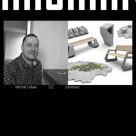
Dodávateľ
produktov,
riešení,
služieb
Michal Urban
CZ
Olomouc