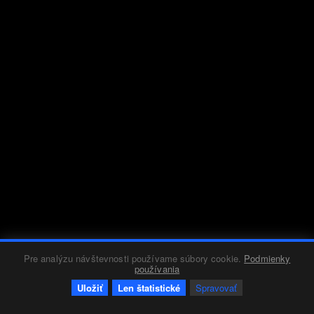
Pre analýzu návštevnosti používame súbory cookie.
Podmienky
používania
Uložiť
Len štatistické
Spravovať